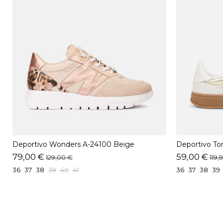
Deportivo Wonders A-24100 Beige
Deportivo To
Dorado
79,00 €
59,00 €
129,00 €
119,
36
37
38
39
40
41
36
37
38
39