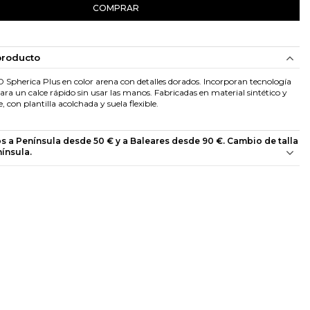
COMPRAR
producto
 Spherica Plus en color arena con detalles dorados. Incorporan tecnología
ara un calce rápido sin usar las manos. Fabricadas en material sintético y
e, con plantilla acolchada y suela flexible.
os a Península desde 50 € y a Baleares desde 90 €. Cambio de talla
nínsula.