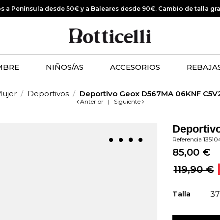
os a Península desde 50€ y a Baleares desde 90€.
Cambio de talla gr
MBRE
NIÑOS/AS
ACCESORIOS
REBAJA
ujer
Deportivos
Deportivo Geox D567MA 06KNF C5V
Anterior
|
Siguiente
Deportiv
Referencia
13510
85,00 €
119,90 €
Talla
37