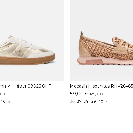
mmy Hilfiger 09026 0HT
Mocasín Hispanitas RHV2648
Desert
59,00 €
90 €
125,90 €
40
41
36
37
38
39
40
41