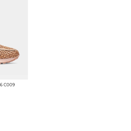
56 C009