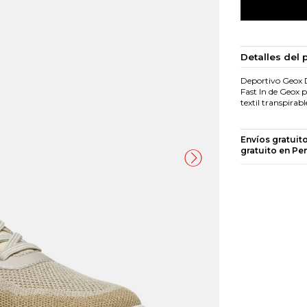
Detalles del 
Deportivo Geox D
Fast In de Geox p
textil transpirabl
Envíos gratuit
gratuito en Pe