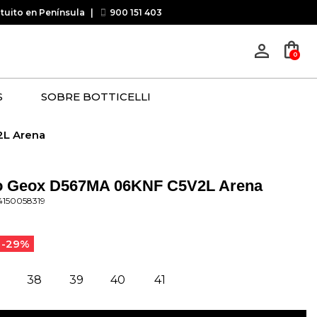
atuito en Península
|
900 151 403
shopping_bag
person_outline
0
S
SOBRE BOTTICELLI
2L Arena
o Geox D567MA 06KNF C5V2L Arena
4150058319
-29%
38
39
40
41