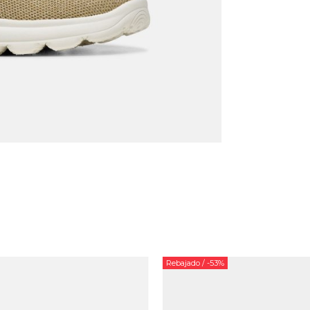
Rebajado
/ -53%