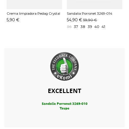
Crema limpiadora Pedag Crystal
Sandalia Porronet 3269-014
S
Gel
Blanco
5,90 €
54,90 €
59,90 €
36
37
38
39
40
41
EXCELLENT
Sandalia Porronet 3269-010
Taupe