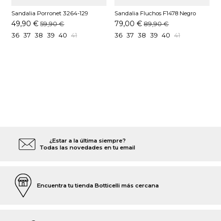
Sandalia Porronet 3264-129
Sandalia Fluchos F1478 Negro
S
Blanco
P
49,90 €
79,00 €
59,90 €
89,90 €
36
37
38
39
40
41
36
37
38
39
40
41
¿Estar a la última siempre?
Todas las novedades en tu email
Encuentra tu tienda Botticelli más cercana