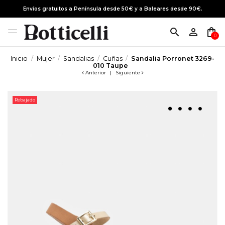
Envíos gratuitos a Península desde 50€ y a Baleares desde 90€.
search
person_outline
shopping_bag
0
Inicio
Mujer
Sandalias
Cuñas
Sandalia Porronet 3269-
010 Taupe
Anterior
|
Siguiente
Rebajado