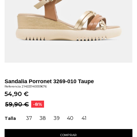
Sandalia Porronet 3269-010 Taupe
Referencia
214533140059676
54,90 €
59,90 €
-8%
Talla
37
38
39
40
41
COMPRAR