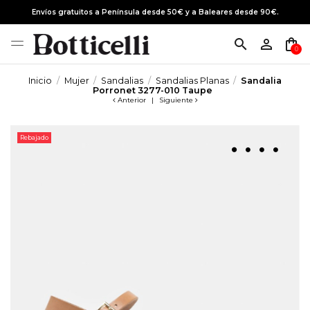
Envíos gratuitos a Península desde 50€ y a Baleares desde 90€.
search
person_outline
shopping_bag
0
Inicio
Mujer
Sandalias
Sandalias Planas
Sandalia
Porronet 3277-010 Taupe
Anterior
|
Siguiente
Rebajado