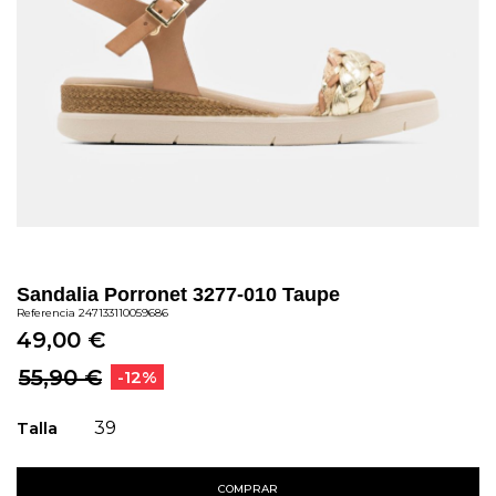
Sandalia Porronet 3277-010 Taupe
Referencia
247133110059686
49,00 €
55,90 €
-12%
Talla
39
COMPRAR