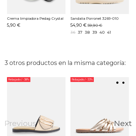
Crema limpiadora Pedag Crystal
Sandalia Porronet 3269-010
S
Gel
Taupe
B
5,90 €
54,90 €
59,90 €
36
37
38
39
40
41
3 otros productos en la misma categoría:
Rebajado
/ -38%
Rebajado
/ -33%
Previous
Next