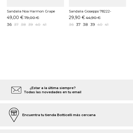
Sandalia Noa Harmon Grape
Sandalia Gioseppo 78222-
S
Taupe
CALBAYOG Platino
N
49,00 €
29,90 €
79,00 €
44,90 €
36
37
38
39
40
41
36
37
38
39
40
41
¿Estar a la última siempre?
Todas las novedades en tu email
Encuentra tu tienda Botticelli más cercana