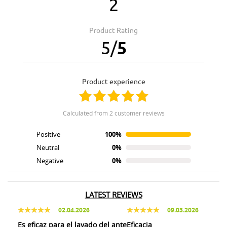
2
Product Rating
5
/
5
product experience
calculated from 2 customer reviews
Positive
100%
Neutral
0%
Negative
0%
LATEST REVIEWS
02.04.2026
09.03.2026
Es eficaz para el lavado del ante
Eficacia