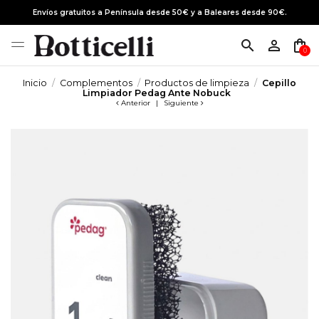
Envíos gratuitos a Península desde 50€ y a Baleares desde 90€.
search
person_outline
shopping_bag
0
Inicio
Complementos
Productos de limpieza
Cepillo
Limpiador Pedag Ante Nobuck
Anterior
|
Siguiente