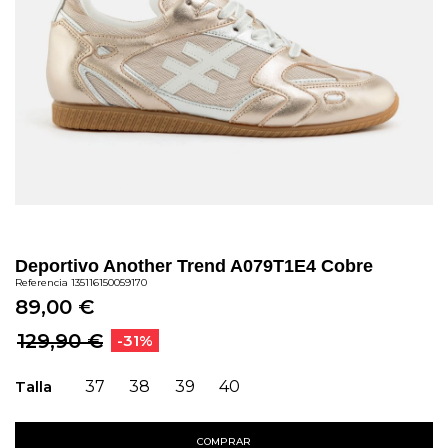
Deportivo Another Trend A079T1E4 Cobre
Referencia
135116150059170
89,00 €
129,90 €
-31%
Talla
37
38
39
40
COMPRAR