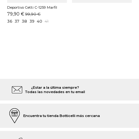
Deportivo Cetti C-1259 Marfil
79,90 €
99,90 €
36
37
38
39
40
41
¿Estar a la última siempre?
Todas las novedades en tu email
Encuentra tu tienda Botticelli más cercana