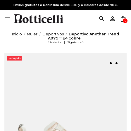
Envíos gratuitos a Península desde 50€ y a Baleares desde 90€.
search
person_outline
shopping_bag
0
Inicio
Mujer
Deportivos
Deportivo Another Trend
A079T1E4 Cobre
Anterior
|
Siguiente
Rebajado