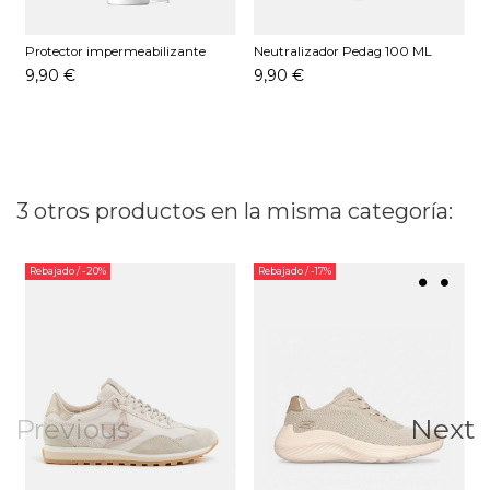
Protector impermeabilizante
Neutralizador Pedag 100 ML
D
Pedag 250 ML
9,90 €
9,90 €
3 otros productos en la misma categoría:
Rebajado
/ -20%
Rebajado
/ -17%
Previous
Next