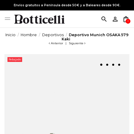
Envíos gratuitos a Península desde 50€ y a Baleares desde 90€.
search
person_outline
shopping_bag
0
Inicio
Hombre
Deportivos
Deportivo Munich OSAKA 579
Kaki
Anterior
|
Siguiente
Rebajado