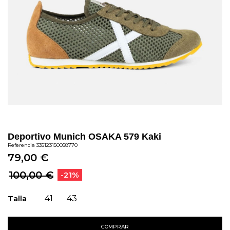
Deportivo Munich OSAKA 579 Kaki
Referencia
335123150058770
79,00 €
100,00 €
-21%
Talla
41
43
COMPRAR