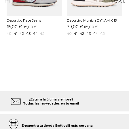
Deportivo Pepe Jeans
Deportivo Munich DYNAMIX 13
D
PMS400026 Blanco
Kaki
A
65,00 €
79,00 €
95,00 €
115,00 €
40
41
42
43
44
45
40
41
42
43
44
45
¿Estar a la última siempre?
Todas las novedades en tu email
Encuentra tu tienda Botticelli más cercana