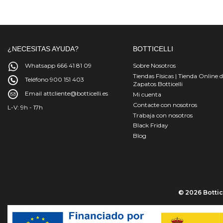
¿NECESITAS AYUDA?
BOTTICELLI
Whatsapp 666 41 81 09
Sobre Nosotros
Tiendas Físicas | Tienda Online 
Teléfono 900 151 403
Zapatos Botticelli
Email attcliente@botticelli.es
Mi cuenta
Contacte con nosotros
L-V: 9h - 17h
Trabaja con nosotros
Black Friday
Blog
© 2026 Bottice