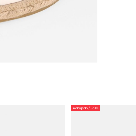
Rebajado
/ -29%