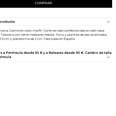
COMPRAR
producto
marca Gaimo en color marfil. Corte cerrado confeccionado en piel napa.
alonera con cierre mediante hebilla. Forro y plantilla de piel acolchados.
7,5 cm y plataforma de 2 cm. Fabricada en España.
os a Península desde 50 € y a Baleares desde 90 €. Cambio de talla
nínsula.