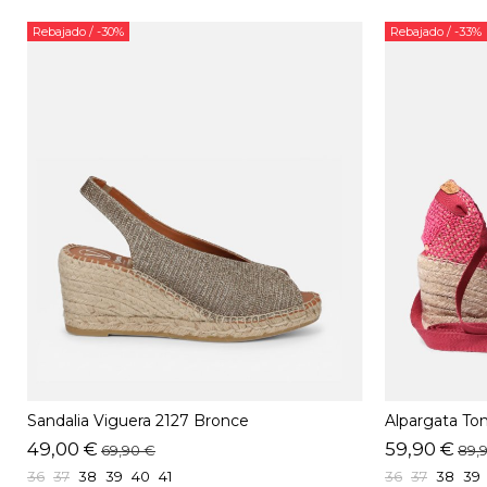
Rebajado
/ -30%
Rebajado
/ -33%
Sandalia Viguera 2127 Bronce
Alpargata To
49,00 €
59,90 €
69,90 €
89,
36
37
38
39
40
41
36
37
38
39