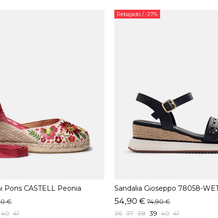
Rebajado
/ -27%
ni Pons CASTELL Peonia
Sandalia Gioseppo 78058-WE
54,90 €
90 €
74,90 €
40
41
36
37
38
39
40
41