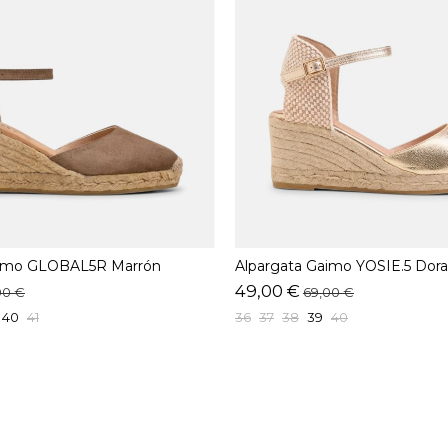
aimo GLOBAL5R Marrón
Alpargata Gaimo YOSIE.5 Dor
49,00 €
00 €
69,00 €
40
41
36
37
38
39
40