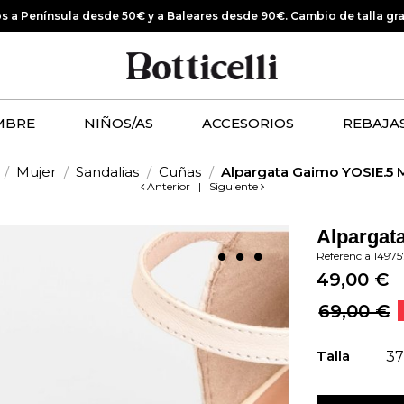
os a Península desde 50€ y a Baleares desde 90€.
Cambio de talla gr
MBRE
NIÑOS/AS
ACCESORIOS
REBAJA
Mujer
Sandalias
Cuñas
Alpargata Gaimo YOSIE.5 M
Anterior
|
Siguiente
Alpargat
Referencia
14975
49,00 €
69,00 €
Talla
37