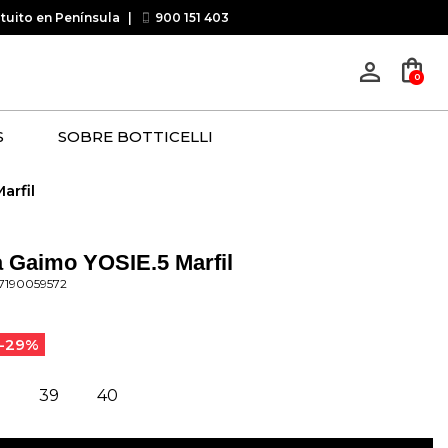
atuito en Península
|
900 151 403
shopping_bag
person_outline
0
S
SOBRE BOTTICELLI
arfil
a Gaimo YOSIE.5 Marfil
7190059572
-29%
39
40