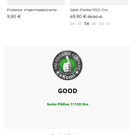
Protector impermeabilizante
Salón Pitillos 11122 Oro
S
Pedag 250 ML
9,90 €
49,90 €
69,90 €
36
37
38
39
40
41
GOOD
Salón Pitillos 11120 Oro