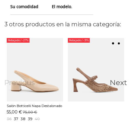
Su comodidad
El modelo.
3 otros productos en la misma categoría:
Rebajado
/ -27%
Rebajado
/ -31%
Previous
Next
Salón Botticelli Napa Destalonado
Bloque Nude
55,00 €
75,00 €
36
37
38
39
40