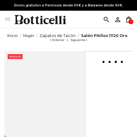
Envíos gratuitos a Península desde 50€ y a Baleares desde 90€.
search
person_outline
shopping_bag
0
Inicio
Mujer
Zapatos de Tacón
Salón Pitillos 11120 Oro
Anterior
|
Siguiente
Rebajado