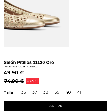
Salón Pitillos 11120 Oro
Referencia
101228110059902
49,90 €
74,90 €
-33%
Talla
36
37
38
39
40
41
COMPRAR