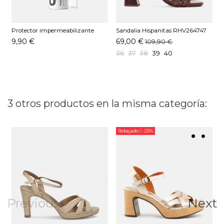
Protector impermeabilizante
Sandalia Hispanitas RHV264747
S
Pedag 250 ML
C003 Avellana
C
9,90 €
69,00 €
109,90 €
36
37
38
39
40
3 otros productos en la misma categoría:
Rebajado
/ -25%
Previous
Next