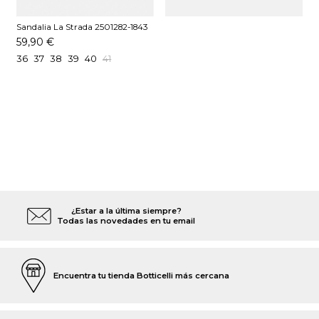
Sandalia La Strada 2501282-1843
Oro
59,90 €
36
37
38
39
40
41
¿Estar a la última siempre?
Todas las novedades en tu email
Encuentra tu tienda Botticelli más cercana