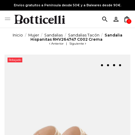
Envíos gratuitos a Península desde 50€ y a Baleares desde 90€.
search
person_outline
shopping_bag
0
Inicio
Mujer
Sandalias
Sandalias Tacón
Sandalia
Hispanitas RHV264747 C002 Crema
Anterior
|
Siguiente
Rebajado