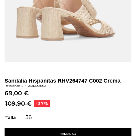
Sandalia Hispanitas RHV264747 C002 Crema
Referencia
214425110059952
69,00 €
109,90 €
-37%
Talla
38
COMPRAR