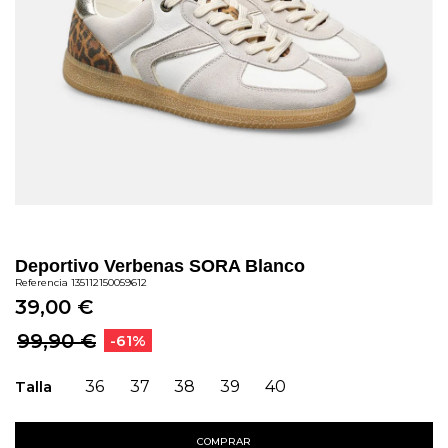
Deportivo Verbenas SORA Blanco
Referencia
135112150059612
39,00 €
99,90 €
-61%
Talla
36
37
38
39
40
COMPRAR