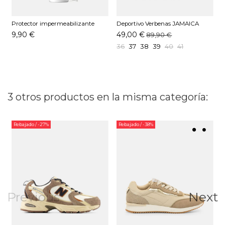
Protector impermeabilizante
Deportivo Verbenas JAMAICA
D
Pedag 250 ML
Piedra
9,90 €
49,00 €
89,90 €
36
37
38
39
40
41
3 otros productos en la misma categoría:
Rebajado
/ -27%
Rebajado
/ -38%
Previous
Next