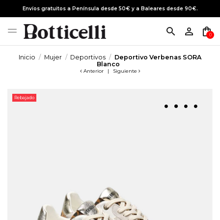
Envíos gratuitos a Península desde 50€ y a Baleares desde 90€.
search
person_outline
shopping_bag
0
Inicio
Mujer
Deportivos
Deportivo Verbenas SORA
Blanco
Anterior
|
Siguiente
Rebajado