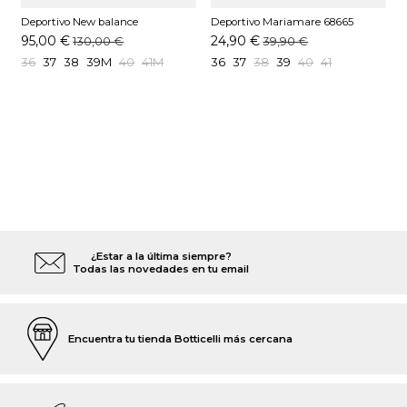
Deportivo New balance
Deportivo Mariamare 68665
D
MR530SNC Marrón
C59394 Beige
95,00 €
24,90 €
130,00 €
39,90 €
36
37
38
39M
40
41M
36
37
38
39
40
41
¿Estar a la última siempre?
Todas las novedades en tu email
Encuentra tu tienda Botticelli más cercana