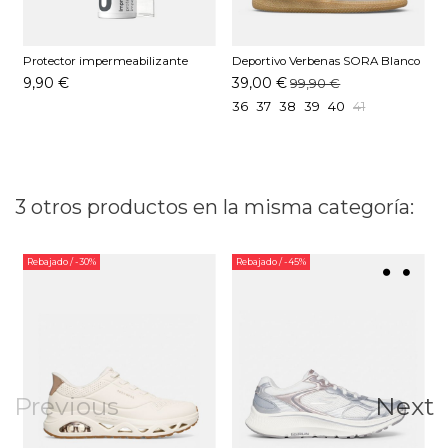
Protector impermeabilizante
Deportivo Verbenas SORA Blanco
D
Pedag 250 ML
9,90 €
39,00 €
99,90 €
36
37
38
39
40
41
3 otros productos en la misma categoría:
Rebajado
/ -30%
Rebajado
/ -45%
Previous
Next