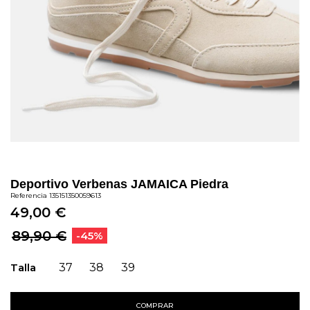
Deportivo Verbenas JAMAICA Piedra
Referencia
135151350059613
49,00 €
89,90 €
-45%
Talla
37
38
39
COMPRAR