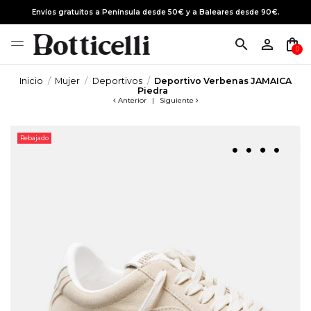
Envíos gratuitos a Península desde 50€ y a Baleares desde 90€.
search
person_outline
shopping_bag
0
Inicio
Mujer
Deportivos
Deportivo Verbenas JAMAICA
Piedra
Anterior
|
Siguiente
Rebajado