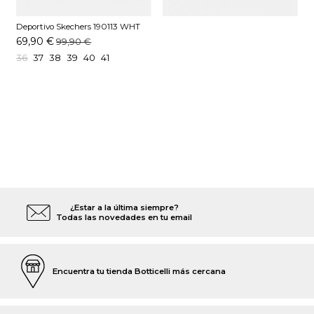
Deportivo Skechers 190113 WHT
Blanco
69,90 €
99,90 €
36
37
38
39
40
41
¿Estar a la última siempre?
Todas las novedades en tu email
Encuentra tu tienda Botticelli más cercana