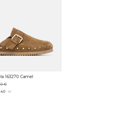
la 163270 Camel
90 €
40
41