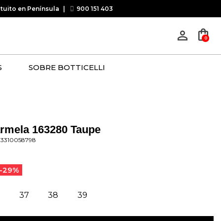
atuito en Península
|
900 151 403
shopping_bag
person_outline
0
S
SOBRE BOTTICELLI
rmela 163280 Taupe
33310058798
-29%
37
38
39