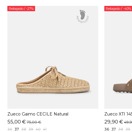
Rebajado
/ -27%
Rebajado
/ -40%
Zueco Gaimo CECILE Natural
Zueco XTI 14
55,00 €
29,90 €
75,00 €
49,
36
37
38
39
40
41
36
37
38
39