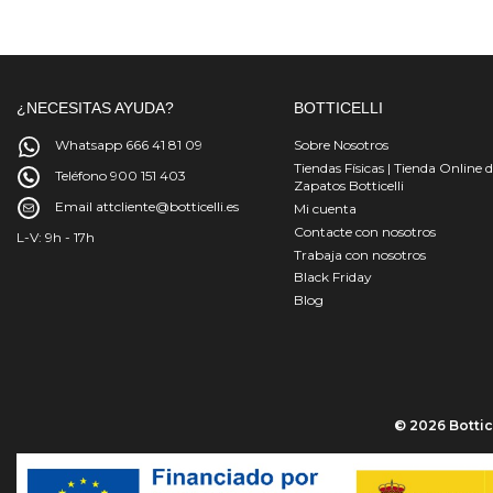
¿NECESITAS AYUDA?
BOTTICELLI
Whatsapp 666 41 81 09
Sobre Nosotros
Tiendas Físicas | Tienda Online 
Teléfono 900 151 403
Zapatos Botticelli
Email attcliente@botticelli.es
Mi cuenta
Contacte con nosotros
L-V: 9h - 17h
Trabaja con nosotros
Black Friday
Blog
© 2026 Bottice