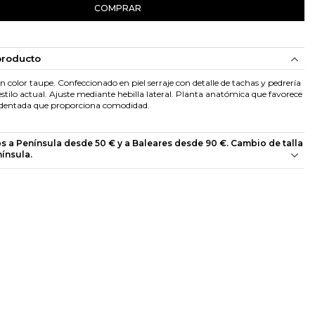
COMPRAR
producto
color taupe. Confeccionado en piel serraje con detalle de tachas y pedrería
stilo actual. Ajuste mediante hebilla lateral. Planta anatómica que favorece
a dentada que proporciona comodidad.
os a Península desde 50 € y a Baleares desde 90 €. Cambio de talla
nínsula.