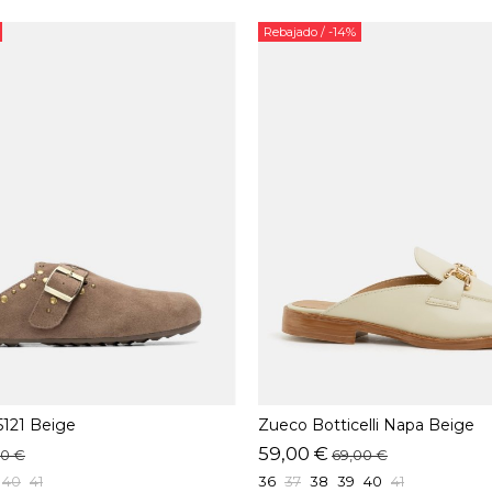
Rebajado
/ -14%
5121 Beige
Zueco Botticelli Napa Beige
59,00 €
90 €
69,00 €
40
41
36
37
38
39
40
41