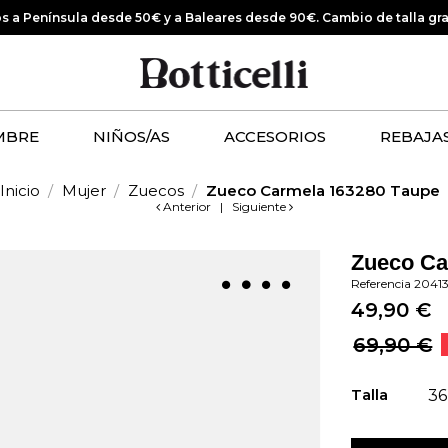
os a Península desde 50€ y a Baleares desde 90€.
Cambio de talla gr
MBRE
NIÑOS/AS
ACCESORIOS
REBAJA
Inicio
Mujer
Zuecos
Zueco Carmela 163280 Taupe
Anterior
|
Siguiente
Zueco Ca
Referencia
2041
49,90 €
69,90 €
Talla
36