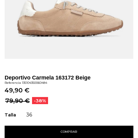
Deportivo Carmela 163172 Beige
Referencia
135104350060484
49,90 €
79,90 €
-38%
Talla
36
COMPRAR