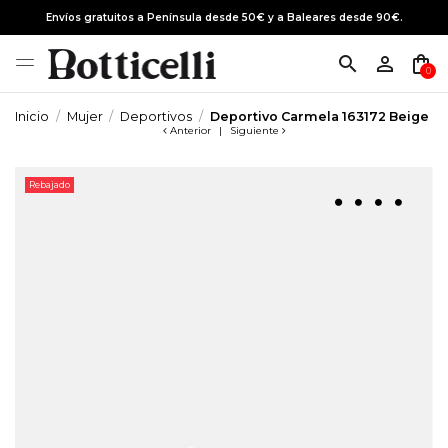
Envíos gratuitos a Península desde 50€ y a Baleares desde 90€.
search
person_outline
shopping_bag
0
Inicio
Mujer
Deportivos
Deportivo Carmela 163172 Beige
Anterior
|
Siguiente
Rebajado