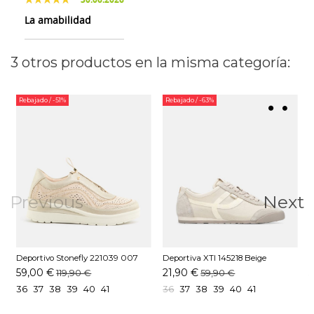
La amabilidad
3 otros productos en la misma categoría:
Rebajado
/ -51%
Rebajado
/ -63%
Previous
Next
Deportivo Stonefly 221039 007
Deportiva XTI 145218 Beige
D
Beige
59,00 €
21,90 €
119,90 €
59,90 €
36
37
38
39
40
41
36
37
38
39
40
41