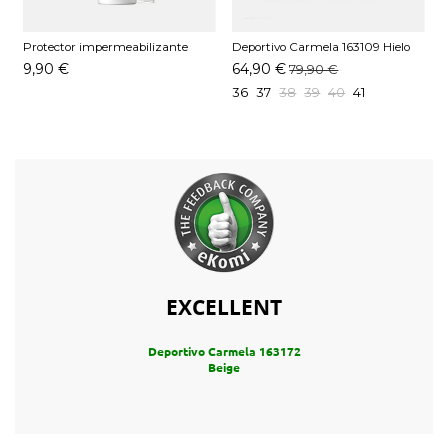
Protector impermeabilizante
Deportivo Carmela 163109 Hielo
Pedag 250 ML
9,90 €
64,90 €
79,90 €
36
37
38
39
40
41
EXCELLENT
Deportivo Carmela 163172
Beige