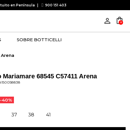
atuito en Península
|
900 151 403
shopping_bag
person_outline
0
S
SOBRE BOTTICELLI
 Arena
o Mariamare 68545 C57411 Arena
44150058838
-40%
37
38
41