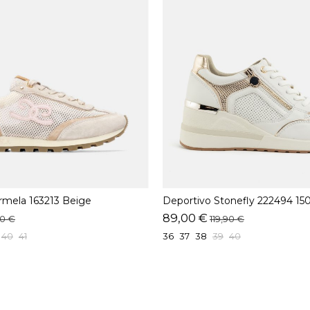
rmela 163213 Beige
Deportivo Stonefly 222494 15
89,00 €
90 €
119,90 €
40
41
36
37
38
39
40