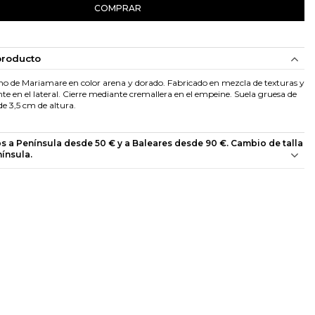
COMPRAR
producto
no de Mariamare en color arena y dorado. Fabricado en mezcla de texturas y
te en el lateral. Cierre mediante cremallera en el empeine. Suela gruesa de
 3,5 cm de altura.
os a Península desde 50 € y a Baleares desde 90 €. Cambio de talla
nínsula.