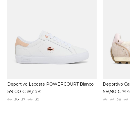
Deportivo Lacoste POWERCOURT Blanco
Deportivo Ca
59,00 €
59,90 €
65,00 €
79,
35
36
37
38
39
36
37
38
39