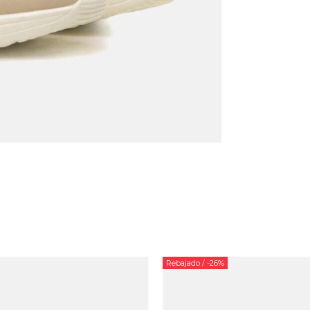
Rebajado
/ -26%