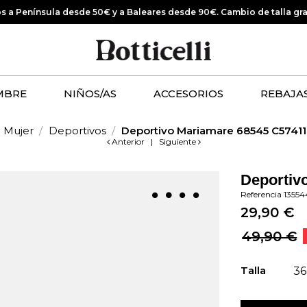
os a Península desde 50€ y a Baleares desde 90€.
Cambio de talla gr
MBRE
NIÑOS/AS
ACCESORIOS
REBAJA
Mujer
Deportivos
Deportivo Mariamare 68545 C57411
Anterior
|
Siguiente
Deportiv
Referencia
1355
29,90 €
49,90 €
Talla
36