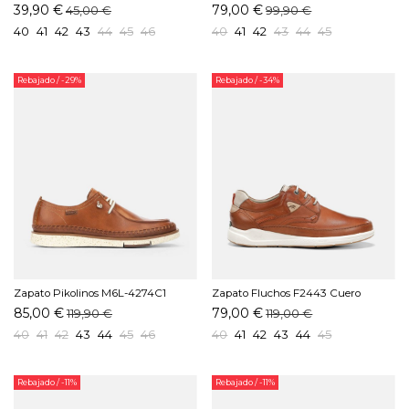
Marino
39,90 €
79,00 €
45,00 €
99,90 €
40
41
42
43
44
45
46
40
41
42
43
44
45
Rebajado
/ -29%
Rebajado
/ -34%
Zapato Pikolinos M6L-4274C1
Zapato Fluchos F2443 Cuero
Brandy
85,00 €
79,00 €
119,90 €
119,00 €
40
41
42
43
44
45
46
40
41
42
43
44
45
Rebajado
/ -11%
Rebajado
/ -11%