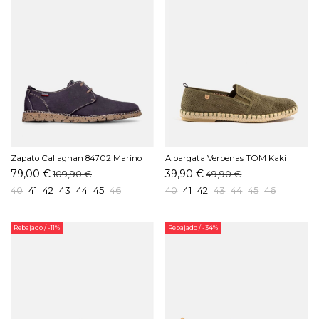
Zapato Callaghan 84702 Marino
Alpargata Verbenas TOM Kaki
79,00 €
39,90 €
109,90 €
49,90 €
40
41
42
43
44
45
46
40
41
42
43
44
45
46
Rebajado
/ -11%
Rebajado
/ -34%