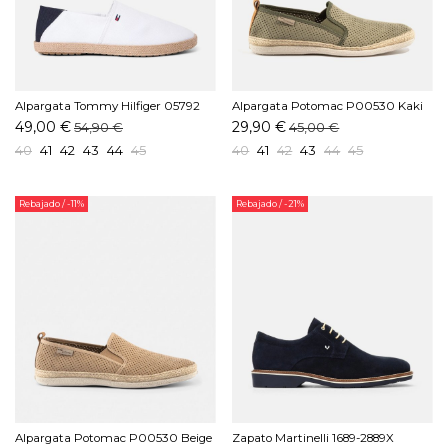
Alpargata Tommy Hilfiger 05792
Alpargata Potomac P00530 Kaki
YBS Blanco
49,00 €
29,90 €
54,90 €
45,00 €
40
41
42
43
44
45
40
41
42
43
44
45
Rebajado
/ -11%
Rebajado
/ -21%
Alpargata Potomac P00530 Beige
Zapato Martinelli 1689-2889X