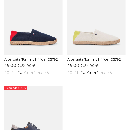
Alpargata Tommy Hilfiger 05792
Alpargata Tommy Hilfiger 05792
DW5 Marino
ACI Beige
49,00 €
49,00 €
54,90 €
54,90 €
40
41
42
43
44
45
46
40
41
42
43
44
45
46
Rebajado
/ -37%