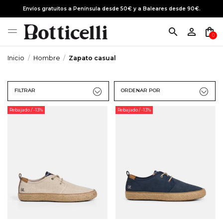
Envíos gratuitos a Península desde 50€ y a Baleares desde 90€.
search
person_outline
shopping_bag
0
Inicio
Hombre
Zapato casual
FILTRAR
ORDENAR POR
Rebajado
/ -13%
Rebajado
/ -13%