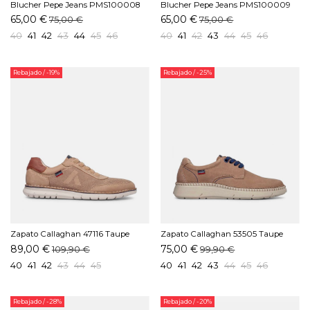
Blucher Pepe Jeans PMS100008
Blucher Pepe Jeans PMS100009
Beige
Marino
65,00 €
65,00 €
75,00 €
75,00 €
40
41
42
43
44
45
46
40
41
42
43
44
45
46
Rebajado
/ -19%
Rebajado
/ -25%
Zapato Callaghan 47116 Taupe
Zapato Callaghan 53505 Taupe
89,00 €
75,00 €
109,90 €
99,90 €
40
41
42
43
44
45
40
41
42
43
44
45
46
Rebajado
/ -28%
Rebajado
/ -20%