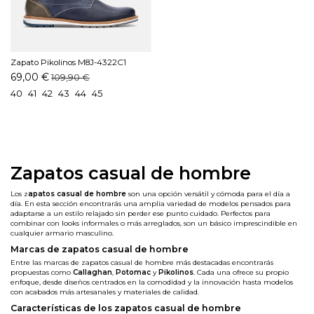
Zapato Pikolinos M8J-4322C1
Marino
69,00 €
109,90 €
40
41
42
43
44
45
Zapatos casual de hombre
Los
z
apatos casual de hombre
son una opción versátil y cómoda para el día a
día. En esta sección encontrarás una amplia variedad de modelos pensados para
adaptarse a un estilo relajado sin perder ese punto cuidado. Perfectos para
combinar con looks informales o más arreglados, son un básico imprescindible en
cualquier armario masculino.
Marcas de zapatos casual de hombre
Entre las marcas de zapatos casual de hombre más destacadas encontrarás
propuestas como
Callaghan
,
Potomac
y
Pikolinos
.
Cada una ofrece su propio
enfoque, desde diseños centrados en la comodidad y la innovación hasta modelos
con acabados más artesanales y materiales de calidad.
Características de los zapatos casual de hombre