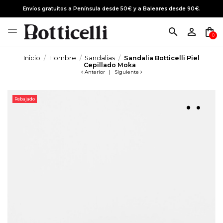
Envíos gratuitos a Península desde 50€ y a Baleares desde 90€.
search
person_outline
shopping_bag
0
Inicio
Hombre
Sandalias
Sandalia Botticelli Piel
Cepillado Moka
Anterior
|
Siguiente
Rebajado