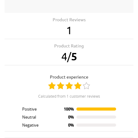
Product Reviews
1
Product Rating
4
/
5
product experience
calculated from 1 customer reviews
Positive
100%
Neutral
0%
Negative
0%