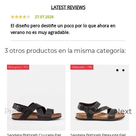
LATEST REVIEWS
27.07.2026
El diseño pero destiñe un poco por lo que ahora en
verano no es muy agradable.
3 otros productos en la misma categoría:
Rebajado
/ -11%
Rebajado
/ -19%
Previous
Next
Sandalia Botticelli Cruzada Piel
Sandalia Botticelli Pespunte Piel