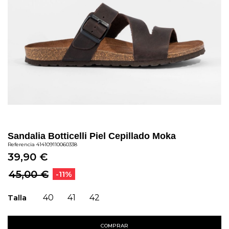
Sandalia Botticelli Piel Cepillado Moka
Referencia
414109110060338
39,90 €
45,00 €
-11%
Talla
40
41
42
COMPRAR