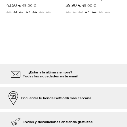
Cepillado Moka
Cepillado Moka
N
43,50 €
39,90 €
49,00 €
49,00 €
40
41
42
43
44
45
46
40
41
42
43
44
45
46
1
¿Estar a la última siempre?
Todas las novedades en tu email
Encuentra tu tienda Botticelli más cercana
Envíos y devoluciones en tienda gratuitos