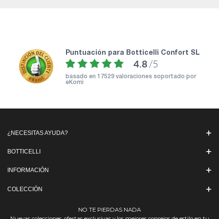
puntuación para Botticelli Confort SL
4.8
/5
basado en
17529 valoraciones soportado por
eKomi
¿NECESITAS AYUDA?
BOTTICELLI
INFORMACIÓN
COLECCIÓN
NO TE PIERDAS NADA
Nuevas colecciones, ofertas exclusivas y los mejores consejos de estilo en tu