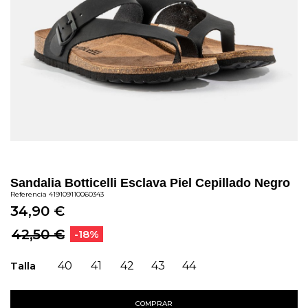
Sandalia Botticelli Esclava Piel Cepillado Negro
Referencia
419109110060343
34,90 €
42,50 €
-18%
Talla
40
41
42
43
44
COMPRAR