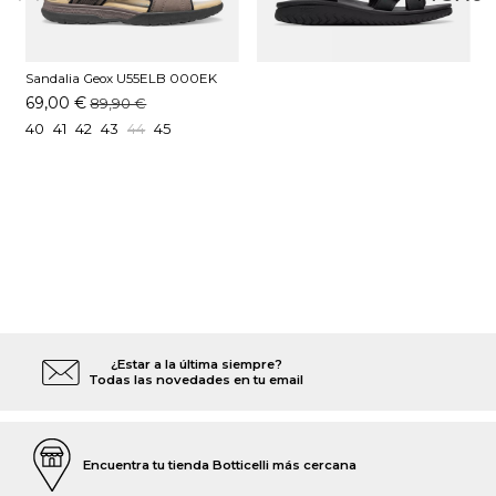
Sandalia Geox U55ELB 000EK
C1381 Gris
69,00 €
89,90 €
40
41
42
43
44
45
¿Estar a la última siempre?
Todas las novedades en tu email
Encuentra tu tienda Botticelli más cercana