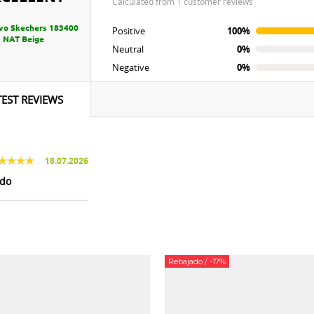
calculated from 1 customer reviews
vo Skechers 183400
Positive
100%
NAT Beige
Neutral
0%
Negative
0%
TEST REVIEWS
18.07.2026
do
Rebajado
/ -17%