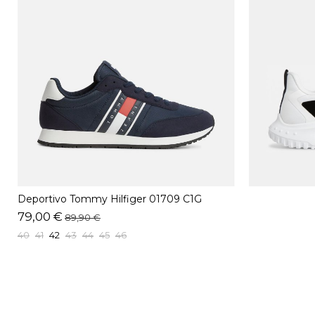
Deportivo Tommy Hilfiger 01709 C1G
Marino
79,00 €
89,90 €
40
41
42
43
44
45
46