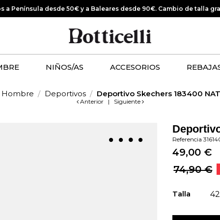
os a Península desde 50€ y a Baleares desde 90€.
Cambio de talla gr
MBRE
NIÑOS/AS
ACCESORIOS
REBAJA
Hombre
Deportivos
Deportivo Skechers 183400 NAT
Anterior
|
Siguiente
Deportiv
Referencia
31614
49,00 €
74,90 €
Talla
42