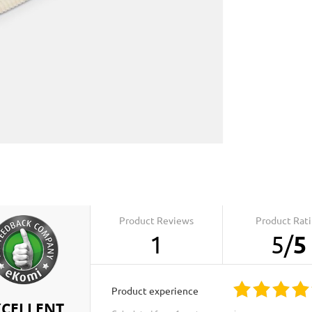
Product Reviews
Product Rat
1
5
/
5
product experience
XCELLENT