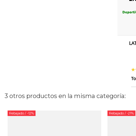
Deporti
LA
To
3 otros productos en la misma categoría:
Rebajado
/ -12%
Rebajado
/ -21%