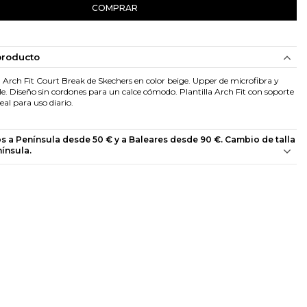
COMPRAR
producto
n Arch Fit Court Break de Skechers en color beige. Upper de microfibra y
e. Diseño sin cordones para un calce cómodo. Plantilla Arch Fit con soporte
deal para uso diario.
os a Península desde 50 € y a Baleares desde 90 €. Cambio de talla
nínsula.