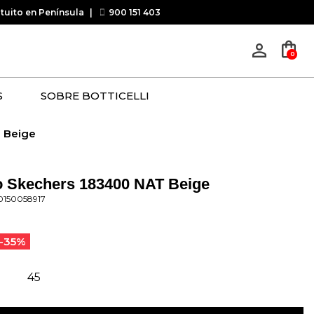
atuito en Península
|
900 151 403
shopping_bag
person_outline
0
S
SOBRE BOTTICELLI
 Beige
o Skechers 183400 NAT Beige
0150058917
-35%
45