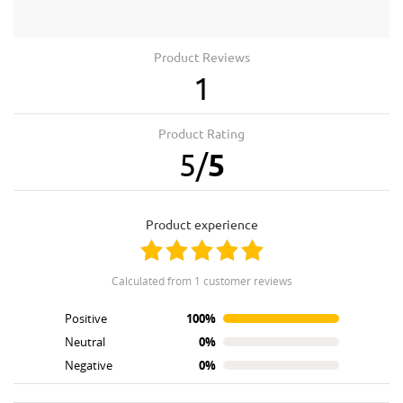
Product Reviews
1
Product Rating
5
/
5
product experience
calculated from 1 customer reviews
Positive
100%
Neutral
0%
Negative
0%