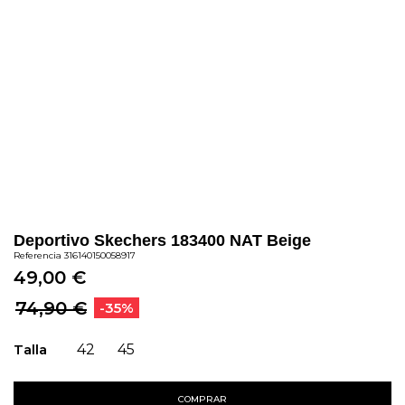
Deportivo Skechers 183400 NAT Beige
Referencia
316140150058917
49,00 €
74,90 €
-35%
Talla
42
45
COMPRAR