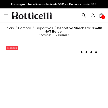
Envíos gratuitos a Península desde 50€ y a Baleares desde 90€.
search
person_outline
shopping_bag
0
Inicio
Hombre
Deportivos
Deportivo Skechers 183400
NAT Beige
Anterior
|
Siguiente
Rebajado