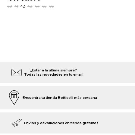
40
41
42
43
44
45
46
¿Estar a la última siempre?
Todas las novedades en tu email
Encuentra tu tienda Botticelli más cercana
Envíos y devoluciones en tienda gratuitos