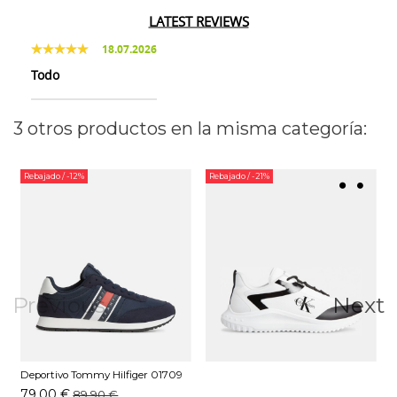
LATEST REVIEWS
18.07.2026
Todo
3 otros productos en la misma categoría:
Rebajado
/ -12%
Rebajado
/ -21%
Previous
Next
Deportivo Tommy Hilfiger 01709
C1G Marino
79,00 €
89,90 €