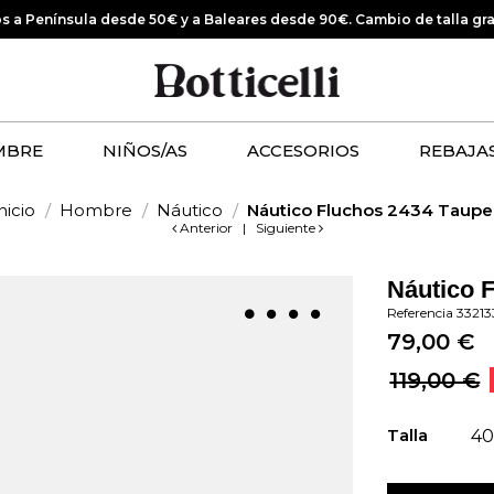
os a Península desde 50€ y a Baleares desde 90€.
Cambio de talla gr
MBRE
NIÑOS/AS
ACCESORIOS
REBAJA
nicio
Hombre
Náutico
Náutico Fluchos 2434 Taupe
Anterior
|
Siguiente
Náutico 
Referencia
33213
79,00 €
119,00 €
Talla
4