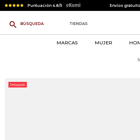
Puntuación 4.8/5
Envíos gratuit
search
TIENDAS
MARCAS
MUJER
HO
I
Rebajado