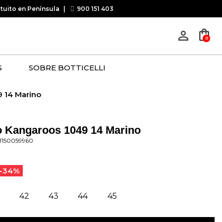
atuito en Península
|
900 151 403
shopping_bag
person_outline
0
S
SOBRE BOTTICELLI
 14 Marino
o Kangaroos 1049 14 Marino
1150059960
-34%
42
43
44
45