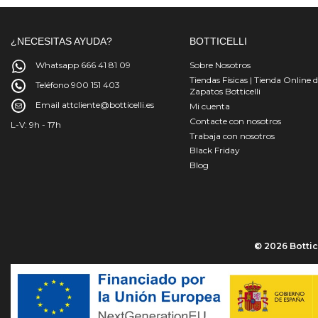
¿NECESITAS AYUDA?
BOTTICELLI
Whatsapp 666 41 81 09
Sobre Nosotros
Tiendas Físicas | Tienda Online 
Teléfono 900 151 403
Zapatos Botticelli
Email attcliente@botticelli.es
Mi cuenta
Contacte con nosotros
L-V: 9h - 17h
Trabaja con nosotros
Black Friday
Blog
© 2026 Bottice