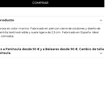
COMPRAR
producto
oos en color marino. Fabricado en piel con cierre de cordones y diseño de
antilla textil extraíble y suela ligera de 2,5 cm. Fabricado en España. Ideal
l cómodos.
os a Península desde 50 € y a Baleares desde 90 €. Cambio de talla
nínsula.