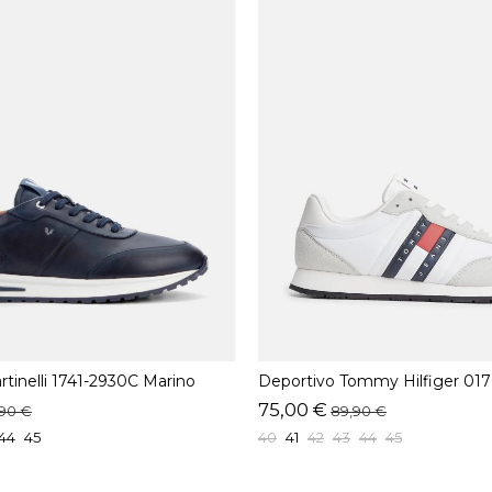
tinelli 1741-2930C Marino
Deportivo Tommy Hilfiger 017
75,00 €
,90 €
89,90 €
44
45
40
41
42
43
44
45