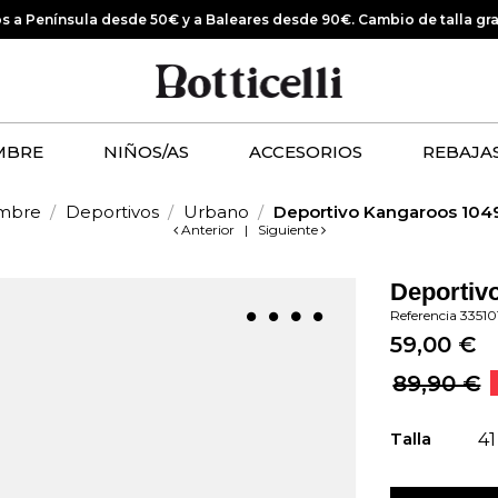
os a Península desde 50€ y a Baleares desde 90€.
Cambio de talla gr
MBRE
NIÑOS/AS
ACCESORIOS
REBAJA
mbre
Deportivos
Urbano
Deportivo Kangaroos 1049
Anterior
|
Siguiente
Deportiv
Referencia
33510
59,00 €
89,90 €
Talla
41