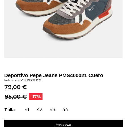
Deportivo Pepe Jeans PMS400021 Cuero
Referencia
335108150058371
79,00 €
95,00 €
-17%
Talla
41
42
43
44
COMPRAR