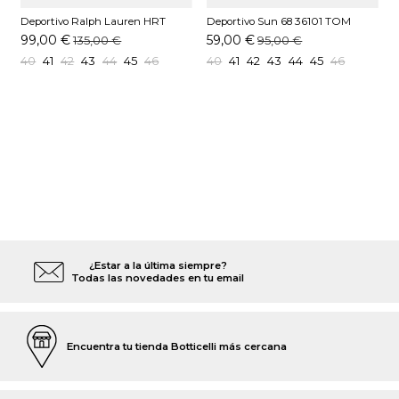
Deportivo Ralph Lauren HRT
Deportivo Sun 68 36101 TOM
D
AERA Blanco
SOLID Kaki
A
99,00 €
59,00 €
135,00 €
95,00 €
40
41
42
43
44
45
46
40
41
42
43
44
45
46
¿Estar a la última siempre?
Todas las novedades en tu email
Encuentra tu tienda Botticelli más cercana