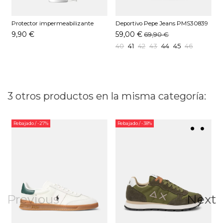
Protector impermeabilizante
Deportivo Pepe Jeans PMS30839
D
Pedag 250 ML
Blanco
A
9,90 €
59,00 €
69,90 €
40
41
42
43
44
45
46
3 otros productos en la misma categoría:
Rebajado
/ -27%
Rebajado
/ -38%
Previous
Next