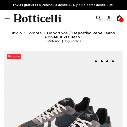
Envíos gratuitos a Península desde 50€ y a Baleares desde 90€.
search
person_outline
shopping_bag
0
Inicio
Hombre
Deportivos
Deportivo Pepe Jeans
PMS400021 Cuero
Anterior
|
Siguiente
Rebajado