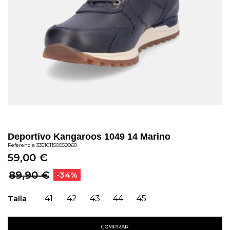
Deportivo Kangaroos 1049 14 Marino
Referencia
335101150059960
59,00 €
89,90 €
-34%
Talla
41
42
43
44
45
COMPRAR