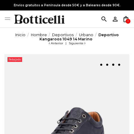
Envíos gratuitos a Península desde 50€ y a Baleares desde 90€.
search
person_outline
shopping_bag
0
Inicio
Hombre
Deportivos
Urbano
Deportivo
Kangaroos 1049 14 Marino
Anterior
|
Siguiente
Rebajado