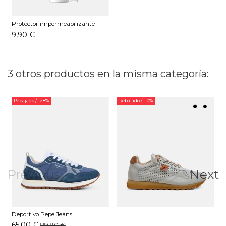
Protector impermeabilizante
Pedag 250 ML
9,90 €
3 otros productos en la misma categoría:
Rebajado
/ -28%
Rebajado
/ -10%
Previous
Next
Deportivo Pepe Jeans
PMS400035 Azul
65,00 €
89,90 €