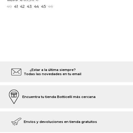
40
41
42
43
44
45
46
¿Estar a la última siempre?
Todas las novedades en tu email
Encuentra tu tienda Botticelli más cercana
Envíos y devoluciones en tienda gratuitos