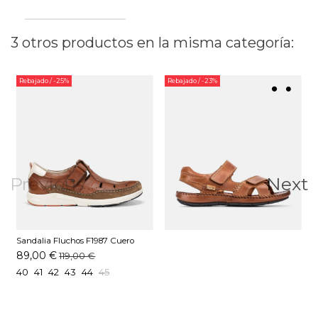
3 otros productos en la misma categoría:
Rebajado
/ -25%
Rebajado
/ -23%
Previous
Next
Sandalia Fluchos F1987 Cuero
89,00 €
119,00 €
40
41
42
43
44
45