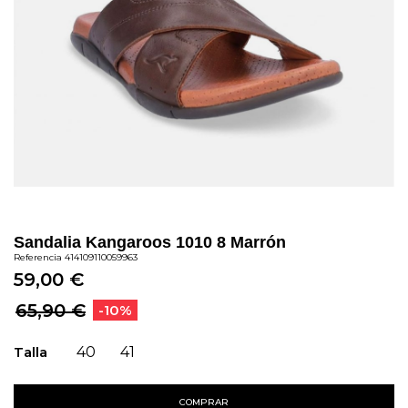
Sandalia Kangaroos 1010 8 Marrón
Referencia
414109110059963
59,00 €
65,90 €
-10%
Talla
40
41
COMPRAR