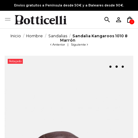
Envíos gratuitos a Península desde 50€ y a Baleares desde 90€.
search
person_outline
shopping_bag
0
Inicio
Hombre
Sandalias
Sandalia Kangaroos 1010 8
Marrón
Anterior
|
Siguiente
Rebajado