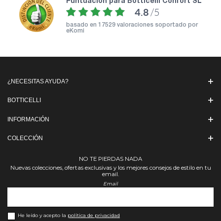
puntuación para Botticelli Confort SL
4.8
/5
basado en
17529 valoraciones soportado por
eKomi
¿NECESITAS AYUDA?
BOTTICELLI
INFORMACIÓN
COLECCIÓN
NO TE PIERDAS NADA
Nuevas colecciones, ofertas exclusivas y los mejores consejos de estilo en tu
email.
Email
He leído y acepto la
política de privacidad