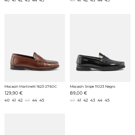
Mocasín Martinelli 1623-2760C
Mocasín Snipe 11023 Negro
Cuero
129,90 €
89,00 €
40
41
42
43
44
45
40
41
42
43
44
45