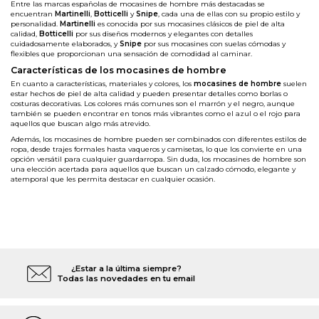
Entre las marcas españolas de mocasines de hombre más destacadas se
encuentran
Martinelli
,
Botticelli
y
Snipe
, cada una de ellas con su propio estilo y
personalidad.
Martinelli
es conocida por sus mocasines clásicos de piel de alta
calidad,
Botticelli
por sus diseños modernos y elegantes con detalles
cuidadosamente elaborados, y
Snipe
por sus mocasines con suelas cómodas y
flexibles que proporcionan una sensación de comodidad al caminar.
Características de los mocasines de hombre
En cuanto a características, materiales y colores, los
mocasines de hombre
suelen
estar hechos de piel de alta calidad y pueden presentar detalles como borlas o
costuras decorativas. Los colores más comunes son el marrón y el negro, aunque
también se pueden encontrar en tonos más vibrantes como el azul o el rojo para
aquellos que buscan algo más atrevido.
Además, los mocasines de hombre pueden ser combinados con diferentes estilos de
ropa, desde trajes formales hasta vaqueros y camisetas, lo que los convierte en una
opción versátil para cualquier guardarropa. Sin duda, los mocasines de hombre son
una elección acertada para aquellos que buscan un calzado cómodo, elegante y
atemporal que les permita destacar en cualquier ocasión.
¿Estar a la última siempre?
Todas las novedades en tu email