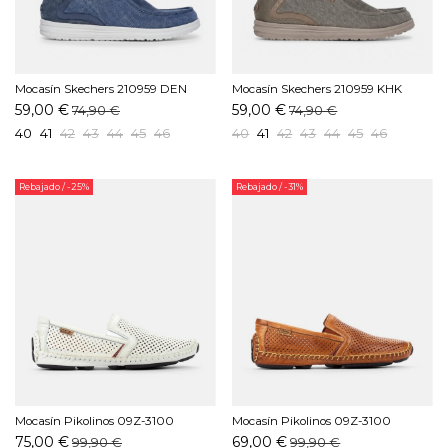
Mocasín Skechers 210959 DEN
Mocasín Skechers 210959 KHK
Azul
Khaki
59,00 €
59,00 €
74,90 €
74,90 €
40
41
42
43
44
45
46
40
41
42
43
44
45
46
Rebajado
/ -25%
Rebajado
/ -31%
Mocasín Pikolinos 09Z-3100
Mocasín Pikolinos 09Z-3100
Blanco
Brandy
75,00 €
69,00 €
99,90 €
99,90 €