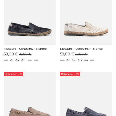
Mocasín Fluchos 8674 Marino
Mocasín Fluchos 8674 Blanco
59,00 €
59,00 €
79,90 €
79,90 €
40
41
42
43
44
45
40
41
42
43
44
45
Rebajado
/ -13%
Rebajado
/ -25%