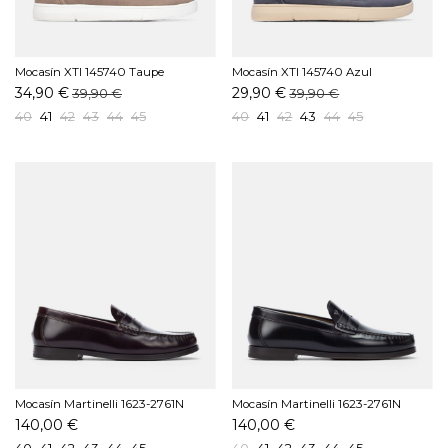
Mocasín XTI 145740 Taupe
Mocasín XTI 145740 Azul
34,90 €
29,90 €
39,90 €
39,90 €
40
41
42
43
44
45
40
41
42
43
44
45
Mocasín Martinelli 1623-2761N
Mocasín Martinelli 1623-2761N
Burdeos
Negro
140,00 €
140,00 €
40
41
42
43
44
45
40
41
42
43
44
45