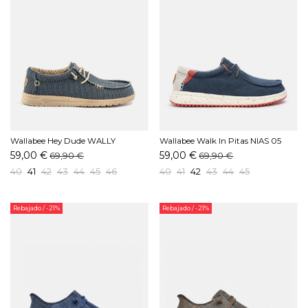
Wallabee Hey Dude WALLY
Wallabee Walk In Pitas NIAS 05
BRAIDED Marino
Marino
59,00 €
59,00 €
69,90 €
69,90 €
40
41
42
43
44
45
46
40
41
42
43
44
45
Rebajado
/ -21%
Rebajado
/ -21%