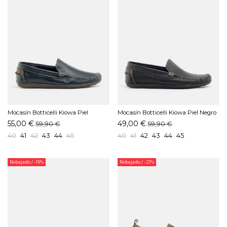
Mocasín Botticelli Kiowa Piel
Mocasín Botticelli Kiowa Piel Negro
Marino
55,00 €
49,00 €
59,90 €
59,90 €
40
41
42
43
44
45
40
41
42
43
44
45
Rebajado
/ -19%
Rebajado
/ -21%