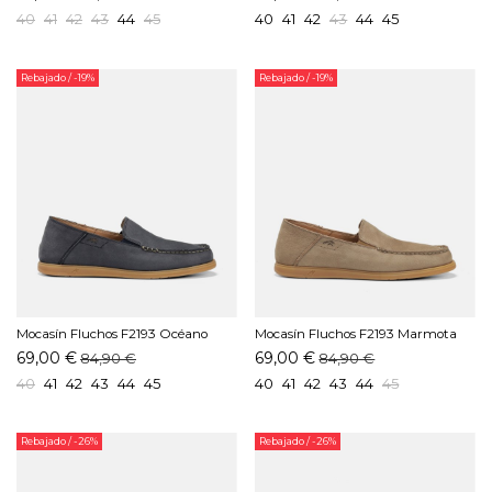
40
41
42
43
44
45
40
41
42
43
44
45
Rebajado
/ -19%
Rebajado
/ -19%
Mocasín Fluchos F2193 Océano
Mocasín Fluchos F2193 Marmota
69,00 €
69,00 €
84,90 €
84,90 €
40
41
42
43
44
45
40
41
42
43
44
45
Rebajado
/ -26%
Rebajado
/ -26%