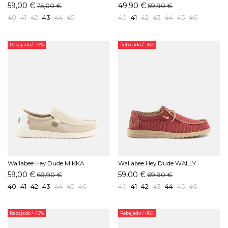
TULIP140MEN-110 Beige
STRETCH Marino
59,00 €
49,90 €
75,00 €
59,90 €
40
41
42
43
44
45
40
41
42
43
44
45
46
Rebajado
/ -16%
Rebajado
/ -16%
Wallabee Hey Dude MIKKA
Wallabee Hey Dude WALLY
BRAIDED Beige
BRAIDED Rojo
59,00 €
59,00 €
69,90 €
69,90 €
40
41
42
43
44
45
46
40
41
42
43
44
45
46
Rebajado
/ -16%
Rebajado
/ -16%