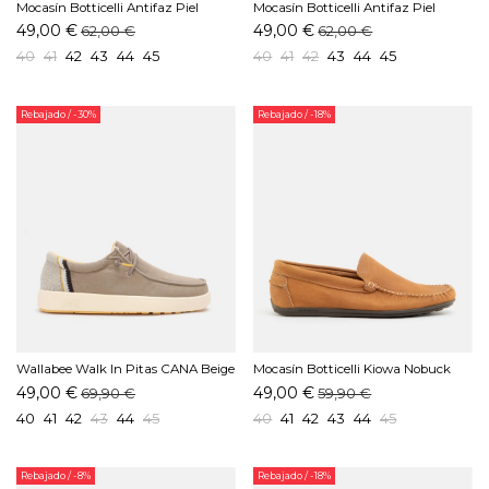
Mocasín Botticelli Antifaz Piel
Mocasín Botticelli Antifaz Piel
Negro
Marino
49,00 €
49,00 €
62,00 €
62,00 €
40
41
42
43
44
45
40
41
42
43
44
45
Rebajado
/ -30%
Rebajado
/ -18%
Wallabee Walk In Pitas CANA Beige
Mocasín Botticelli Kiowa Nobuck
Cuero
49,00 €
49,00 €
69,90 €
59,90 €
40
41
42
43
44
45
40
41
42
43
44
45
Rebajado
/ -8%
Rebajado
/ -18%