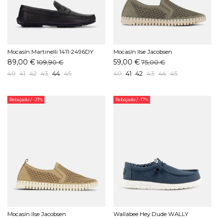
Mocasín Martinelli 1411-2496DY
Mocasín Ilse Jacobsen
Marino
TULIP140MEN-410 Kaki
89,00 €
59,00 €
109,90 €
75,00 €
40
41
42
43
44
45
40
41
42
43
44
45
Rebajado
/ -21%
Rebajado
/ -17%
Mocasín Ilse Jacobsen
Wallabee Hey Dude WALLY