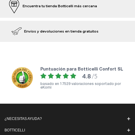
Encuentra tu tienda Botticelli más cercana
Envíos y devoluciones en tienda gratuitos
puntuación para Botticelli Confort SL
4.8
/5
basado en
17529 valoraciones soportado por
eKomi
¿NECESITAS AYUDA?
BOTTICELLI