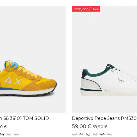
Rebajado
/ -16%
un 68 36101 TOM SOLID
Deportivo Pepe Jeans PMS30
Off
59,00 €
00 €
69,90 €
44
45
46
40
41
42
43
44
45