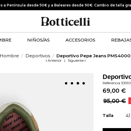
os a Península desde 50€ y a Baleares desde 90€.
Cambio de talla gr
MBRE
NIÑOS/AS
ACCESORIOS
REBAJA
Hombre
Deportivos
Deportivo Pepe Jeans PMS4000
Anterior
|
Siguiente
Deportiv
Referencia
3351
69,00 €
95,00 €
Talla
41