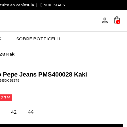
atuito en Península
|
900 151 403
shopping_bag
person_outline
0
S
SOBRE BOTTICELLI
28 Kaki
o Pepe Jeans PMS400028 Kaki
09150058379
-27%
42
44