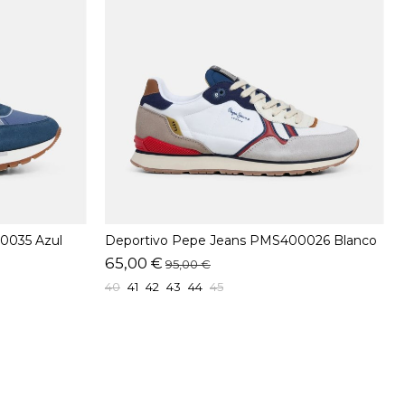
0035 Azul
Deportivo Pepe Jeans PMS400026 Blanco
65,00 €
95,00 €
40
41
42
43
44
45