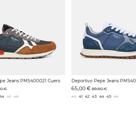
epe Jeans PMS400021 Cuero
Deportivo Pepe Jeans PMS40
65,00 €
00 €
89,90 €
44
45
46
40
41
42
43
44
45
46