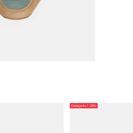
Rebajado
/ -28%