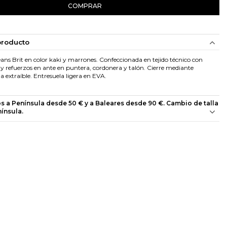
COMPRAR
producto
eans Brit en color kaki y marrones. Confeccionada en tejido técnico con
 y refuerzos en ante en puntera, cordonera y talón. Cierre mediante
la extraíble. Entresuela ligera en EVA.
os a Península desde 50 € y a Baleares desde 90 €. Cambio de talla
nínsula.