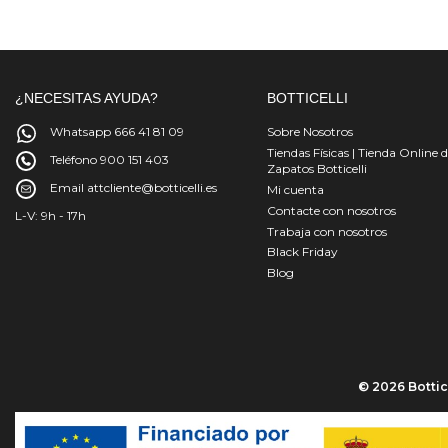
¿NECESITAS AYUDA?
BOTTICELLI
Whatsapp 666 41 81 09
Sobre Nosotros
Tiendas Físicas | Tienda Online 
Teléfono 900 151 403
Zapatos Botticelli
Email attcliente@botticelli.es
Mi cuenta
Contacte con nosotros
L-V: 9h - 17h
Trabaja con nosotros
Black Friday
Blog
© 2026 Bottice