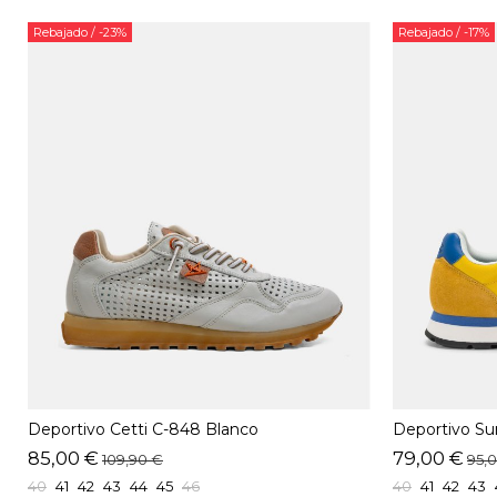
Rebajado
/ -23%
Rebajado
/ -17%
Deportivo Cetti C-848 Blanco
Deportivo S
Amarillo
85,00 €
79,00 €
109,90 €
95,
40
41
42
43
44
45
46
40
41
42
43