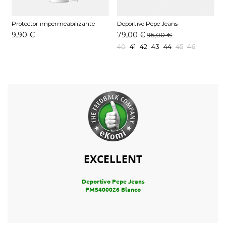
Protector impermeabilizante
Deportivo Pepe Jeans
D
Pedag 250 ML
PMS400021 Cuero
9,90 €
79,00 €
95,00 €
40
41
42
43
44
45
46
EXCELLENT
Deportivo Pepe Jeans
PMS400026 Blanco