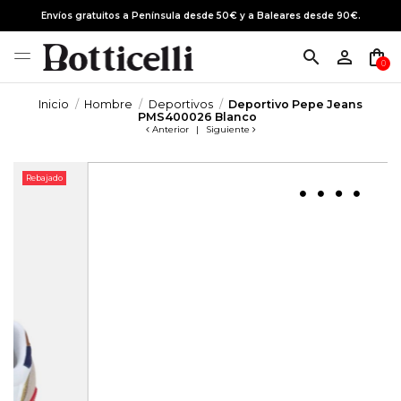
Envíos gratuitos a Península desde 50€ y a Baleares desde 90€.
search
person_outline
shopping_bag
0
Inicio
Hombre
Deportivos
Deportivo Pepe Jeans
PMS400026 Blanco
Anterior
|
Siguiente
Rebajado