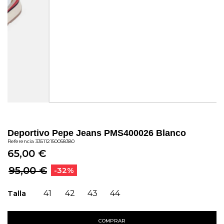
Deportivo Pepe Jeans PMS400026 Blanco
Referencia
335112150058380
65,00 €
95,00 €
-32%
Talla
41
42
43
44
COMPRAR