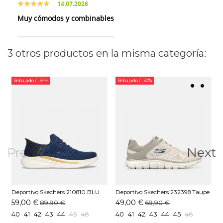
14.07.2026
Muy cómodos y combinables
3 otros productos en la misma categoría:
Rebajado
/ -34%
Rebajado
/ -30%
Previous
Next
Deportivo Skechers 210810 BLU
Deportivo Skechers 232398 Taupe
D
Azul
N
59,00 €
49,00 €
89,90 €
69,90 €
40
41
42
43
44
45
46
40
41
42
43
44
45
46