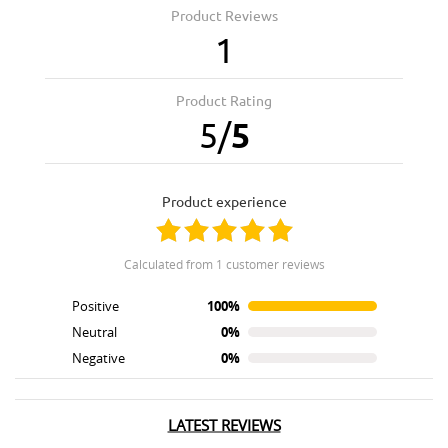
Product Reviews
1
Product Rating
5
/
5
product experience
calculated from 1 customer reviews
Positive
100%
Neutral
0%
Negative
0%
LATEST REVIEWS