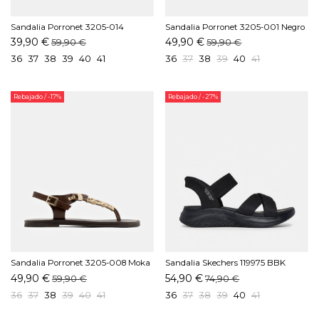
Sandalia Porronet 3205-014
Sandalia Porronet 3205-001 Negro
Blanco
39,90 €
49,90 €
59,90 €
59,90 €
36
37
38
39
40
41
36
37
38
39
40
41
Rebajado
/ -17%
Rebajado
/ -27%
Sandalia Porronet 3205-008 Moka
Sandalia Skechers 119975 BBK
Negro
49,90 €
54,90 €
59,90 €
74,90 €
36
37
38
39
40
41
36
37
38
39
40
41