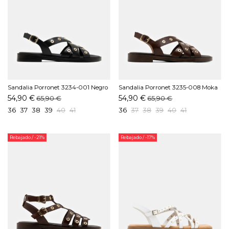
Sandalia Porronet 3234-001 Negro
Sandalia Porronet 3235-008 Moka
54,90 €
54,90 €
65,90 €
65,90 €
36
37
38
39
40
41
36
37
38
39
40
41
Rebajado
/ -21%
Rebajado
/ -17%