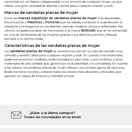
convertido en un básico indispensable en el armario de cualquier mujer, ya que
ofrece una gran variedad de diseños y estilos para cualquier ocasión y look.
Marcas de sandalias planas de mujer
Entre las
marcas españolas de sandalias planas de mujer
más destacadas,
encontramos a
Pikolinos
y
Porronet
que ha sabido combinar a la perfección la
artesanía y la elegancia en sus diseños, creando modelos únicos y sofisticados. Por
último, no podemos dejar de mencionar a la marca
Botticelli
, que se ha convertido
en una de las favoritas de las mujeres gracias a sus diseños juveniles y frescos,
siempre a la última moda.
Características de las sandalias planas de mujer
Las
sandalias planas de mujer
se caracterizan por ser un tipo de calzado muy
cómodo y versátil, ideal para cualquier ocasión y look. En cuanto a los materiales,
podemos encontrar modelos confeccionados en piel, ante, cuero sintético y otros
materiales de alta calidad, que garantizan la durabilidad y la comodidad. En cuanto
a los colores, las sandalias planas de mujer ofrecen una amplia gama de opciones,
desde los tonos neutros y clásicos hasta los colores más vibrantes y atrevidos, que
aportan un toque de frescura y vitalidad al look.
¿Estar a la última siempre?
Todas las novedades en tu email