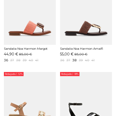
Sandalia Noa Harmon Margot
Sandalia Noa Harmon Amalfi
Naranja
Marrón
44,90 €
55,00 €
85,00 €
85,00 €
36
37
38
39
40
41
36
37
38
39
40
41
Rebajado
/ -12%
Rebajado
/ -18%