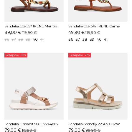
Sandalia Exé 557 IRENE Marrón
Sandalia Exé 647 IRENE Camel
89,00 €
49,90 €
119,90 €
119,90 €
36
37
38
39
40
41
36
37
38
39
40
41
Rebajado
/ -32%
Rebajado
/ -21%
Sandalia Hispanitas CHV264807
Sandalia Stonefly 223659 DZW
C001 Almond
Taupe
79,00 €
79,00 €
115,90 €
99,90 €