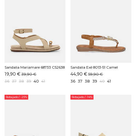
Sandalia Mariamare 68733 C52638
Sandalia Exé 8013-51 Camel
Crema
19,90 €
44,90 €
39,90 €
59,90 €
36
37
38
39
40
41
36
37
38
39
40
41
Rebajado
/ -25%
Rebajado
/ -14%