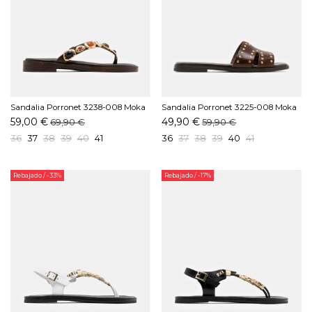
Sandalia Porronet 3238-008 Moka
Sandalia Porronet 3225-008 Moka
59,00 €
49,90 €
69,90 €
59,90 €
36
37
38
39
40
41
36
37
38
39
40
41
Rebajado
/ -33%
Rebajado
/ -17%