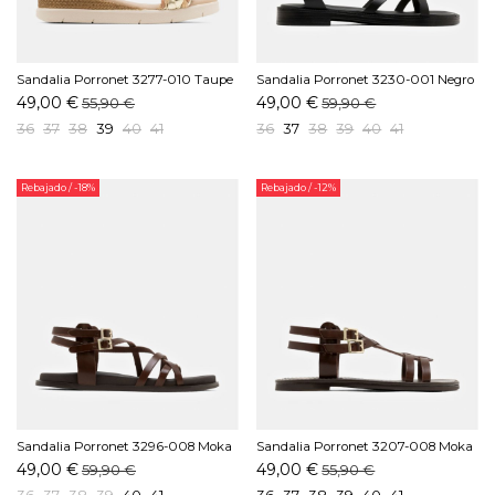
Sandalia Porronet 3277-010 Taupe
Sandalia Porronet 3230-001 Negro
49,00 €
49,00 €
55,90 €
59,90 €
36
37
38
39
40
41
36
37
38
39
40
41
Rebajado
/ -18%
Rebajado
/ -12%
Sandalia Porronet 3296-008 Moka
Sandalia Porronet 3207-008 Moka
49,00 €
49,00 €
59,90 €
55,90 €
36
37
38
39
40
41
36
37
38
39
40
41