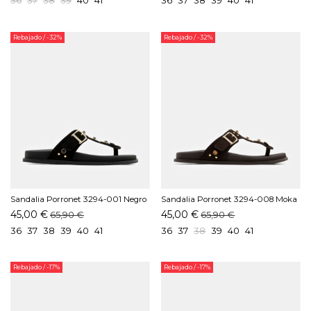
Rebajado
/ -32%
Rebajado
/ -32%
Sandalia Porronet 3294-001 Negro
Sandalia Porronet 3294-008 Moka
45,00 €
45,00 €
65,90 €
65,90 €
36
37
38
39
40
41
36
37
38
39
40
41
Rebajado
/ -17%
Rebajado
/ -17%