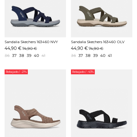
Sandalia Skechers 163460 NVY
Sandalia Skechers 163460 OLV
Marino
Oliva
44,90 €
44,90 €
74,90 €
74,90 €
36
37
38
39
40
41
36
37
38
39
40
41
Rebajado
/ -21%
Rebajado
/ -43%