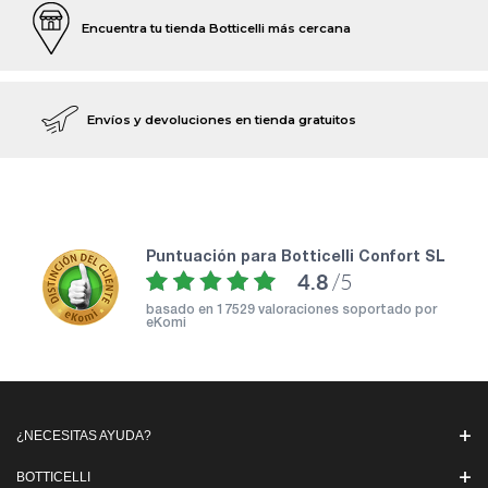
Encuentra tu tienda Botticelli más cercana
Envíos y devoluciones en tienda gratuitos
puntuación para Botticelli Confort SL
4.8
/5
basado en
17529 valoraciones soportado por
eKomi
¿NECESITAS AYUDA?
BOTTICELLI