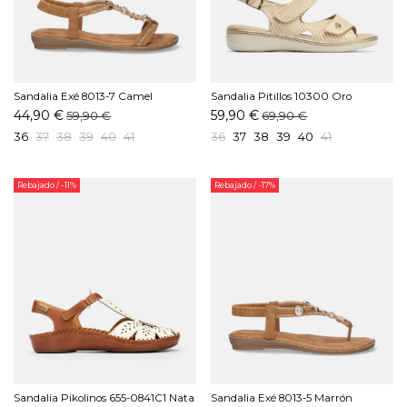
Sandalia Exé 8013-7 Camel
Sandalia Pitillos 10300 Oro
44,90 €
59,90 €
59,90 €
69,90 €
36
37
38
39
40
41
36
37
38
39
40
41
Rebajado
/ -11%
Rebajado
/ -17%
Sandalia Pikolinos 655-0841C1 Nata
Sandalia Exé 8013-5 Marrón