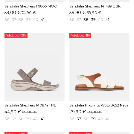
Sandalia Skechers 119805 MOC
Sandalia Skechers 141489 BBK
Mocha
Negro
59,00 €
39,90 €
74,90 €
69,90 €
36
37
38
39
40
41
36
37
38
39
40
41
Rebajado
/ -36%
Rebajado
/ -11%
Sandalia Skechers 140874 TPE
Sandalia Pikolinos W3E-0652 Nata
Taupe
44,90 €
79,90 €
69,90 €
89,90 €
36
37
38
39
40
41
36
37
38
39
40
41