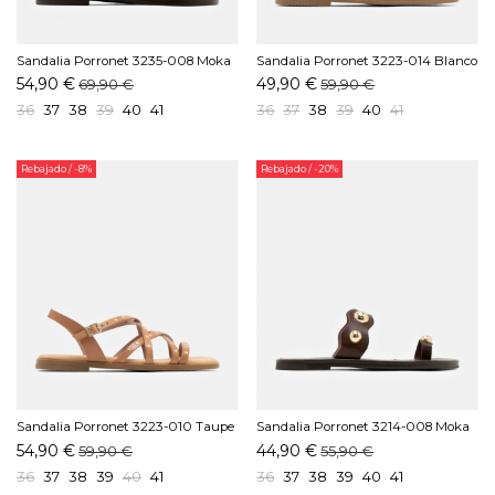
Sandalia Porronet 3235-008 Moka
Sandalia Porronet 3223-014 Blanco
54,90 €
49,90 €
69,90 €
59,90 €
36
37
38
39
40
41
36
37
38
39
40
41
Rebajado
/ -8%
Rebajado
/ -20%
Sandalia Porronet 3223-010 Taupe
Sandalia Porronet 3214-008 Moka
54,90 €
44,90 €
59,90 €
55,90 €
36
37
38
39
40
41
36
37
38
39
40
41