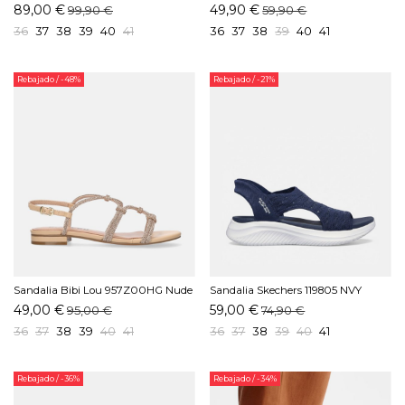
89,00 €
49,90 €
99,90 €
59,90 €
36
37
38
39
40
41
36
37
38
39
40
41
Rebajado
/ -48%
Rebajado
/ -21%
Sandalia Bibi Lou 957Z00HG Nude
Sandalia Skechers 119805 NVY
Marino
49,00 €
59,00 €
95,00 €
74,90 €
36
37
38
39
40
41
36
37
38
39
40
41
Rebajado
/ -36%
Rebajado
/ -34%