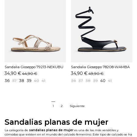
Sandalia Gioseppo 79213-NEKUBU
Sandalia Gioseppo 78208-WAMBA
Platino
Negro
34,90 €
34,90 €
44,90 €
49,90 €
36
37
38
39
40
41
36
37
38
39
40
41
1
2
Siguiente
Sandalias planas de mujer
La categoría de
sandalias planas de mujer
es una de las más versátiles y
cómodas que existen en el mundo del calzado femenino. Este tipo de calzado se ha