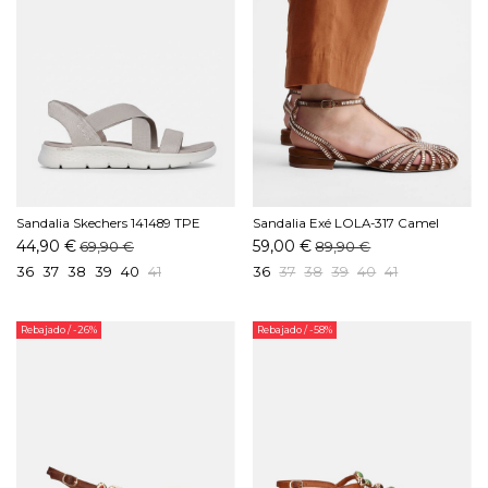
Sandalia Skechers 141489 TPE
Sandalia Exé LOLA-317 Camel
Taupe
44,90 €
59,00 €
69,90 €
89,90 €
36
37
38
39
40
41
36
37
38
39
40
41
Rebajado
/ -26%
Rebajado
/ -58%