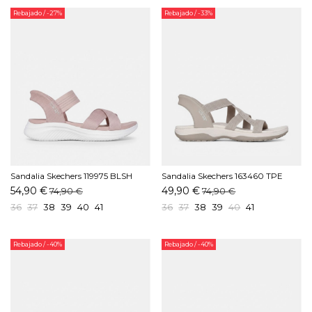
Rebajado
/ -27%
Rebajado
/ -33%
Sandalia Skechers 119975 BLSH
Sandalia Skechers 163460 TPE
Rosa
Taupe
54,90 €
49,90 €
74,90 €
74,90 €
36
37
38
39
40
41
36
37
38
39
40
41
Rebajado
/ -40%
Rebajado
/ -40%