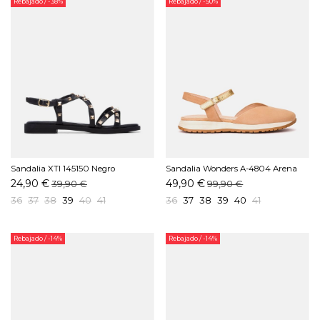
Rebajado
/ -38%
Rebajado
/ -50%
Sandalia XTI 145150 Negro
Sandalia Wonders A-4804 Arena
24,90 €
49,90 €
39,90 €
99,90 €
36
37
38
39
40
41
36
37
38
39
40
41
Rebajado
/ -14%
Rebajado
/ -14%