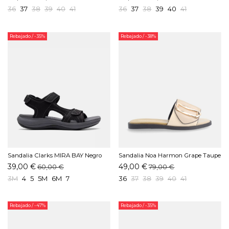
36
37
38
39
40
41
36
37
38
39
40
41
Rebajado
/ -35%
Rebajado
/ -38%
Sandalia Clarks MIRA BAY Negro
Sandalia Noa Harmon Grape Taupe
39,00 €
49,00 €
60,00 €
79,00 €
3M
4
5
5M
6M
7
36
37
38
39
40
41
Rebajado
/ -47%
Rebajado
/ -35%