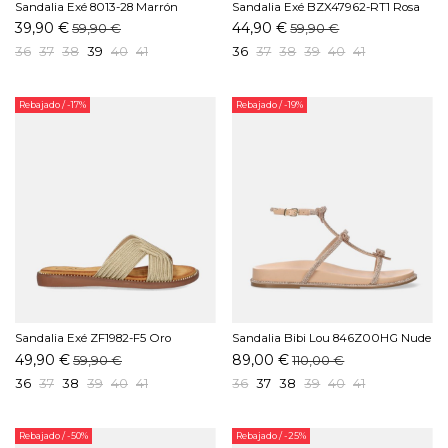
Sandalia Exé 8013-28 Marrón
Sandalia Exé BZX47962-RT1 Rosa
39,90 €
44,90 €
59,90 €
59,90 €
36
37
38
39
40
41
36
37
38
39
40
41
Rebajado
/ -17%
Rebajado
/ -19%
Sandalia Exé ZF1982-F5 Oro
Sandalia Bibi Lou 846Z00HG Nude
49,90 €
89,00 €
59,90 €
110,00 €
36
37
38
39
40
41
36
37
38
39
40
41
Rebajado
/ -50%
Rebajado
/ -25%