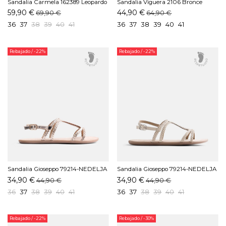
Sandalia Carmela 162389 Leopardo
Sandalia Viguera 2106 Bronce
59,90 €
44,90 €
69,90 €
64,90 €
36
37
38
39
40
41
36
37
38
39
40
41
Rebajado
/ -22%
Rebajado
/ -22%
Sandalia Gioseppo 79214-NEDELJA
Sandalia Gioseppo 79214-NEDELJA
Platino
Blanco
34,90 €
34,90 €
44,90 €
44,90 €
36
37
38
39
40
41
36
37
38
39
40
41
Rebajado
/ -22%
Rebajado
/ -30%