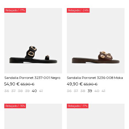
Rebajado
/ -17%
Rebajado
/ -24%
Sandalia Porronet 3237-001 Negro
Sandalia Porronet 3236-008 Moka
54,90 €
49,90 €
65,90 €
65,90 €
36
37
38
39
40
41
36
37
38
39
40
41
Rebajado
/ -16%
Rebajado
/ -17%