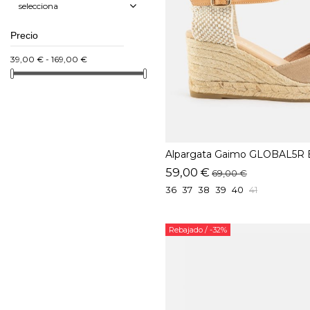
selecciona
Precio
39,00 € - 169,00 €
Alpargata Gaimo GLOBAL5R 
59,00 €
69,00 €
36
37
38
39
40
41
Rebajado
/ -32%