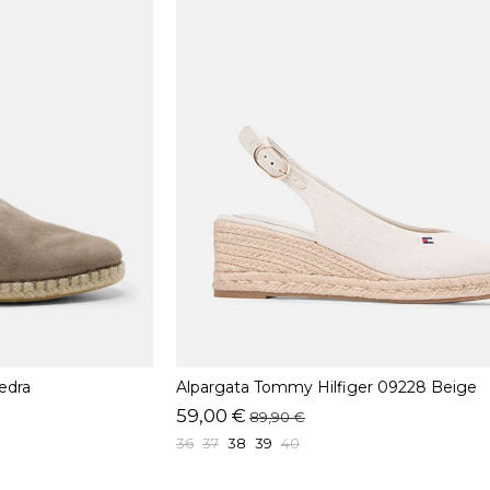
edra
Alpargata Tommy Hilfiger 09228 Beige
59,00 €
89,90 €
36
37
38
39
40