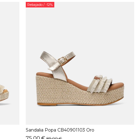
Rebajado
/ -12%
Sandalia Popa CB40901103 Oro
75,00 €
85,00 €