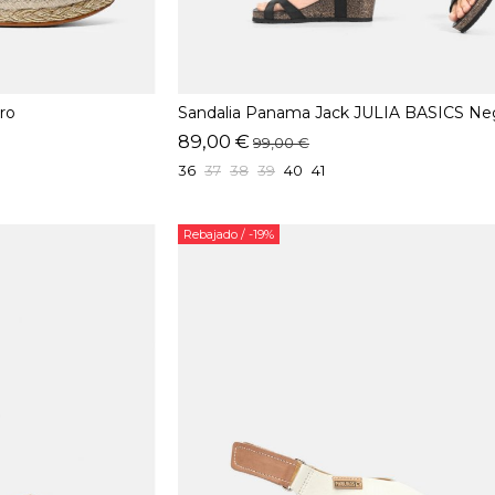
ro
Sandalia Panama Jack JULIA BASICS Ne
89,00 €
99,00 €
36
37
38
39
40
41
Rebajado
/ -19%