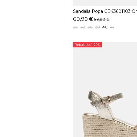
Sandalia Popa CB43601103 O
69,90 €
89,90 €
36
37
38
39
40
41
Rebajado
/ -22%