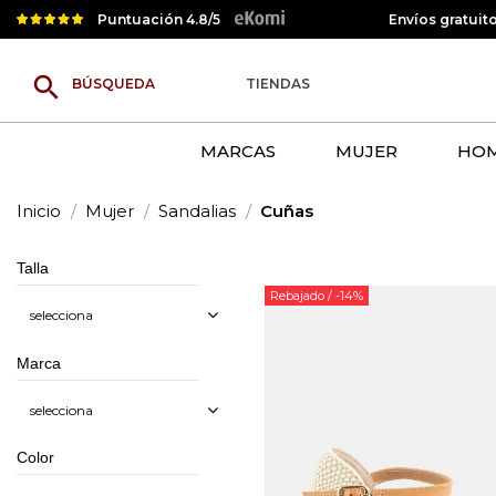
Puntuación 4.8/5
Envíos gratuit
search
TIENDAS
MARCAS
MUJER
HO
Inicio
Mujer
Sandalias
Cuñas
Talla
Rebajado
/ -14%
selecciona
Marca
selecciona
Color