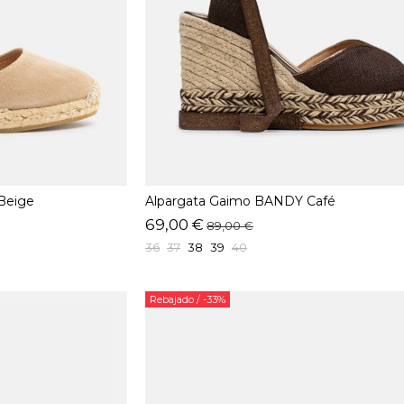
Beige
Alpargata Gaimo BANDY Café
69,00 €
89,00 €
36
37
38
39
40
Rebajado
/ -33%