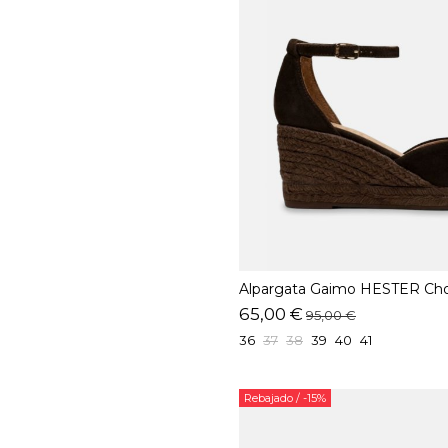
Alpargata Gaimo HESTER Cho
65,00 €
95,00 €
36
37
38
39
40
41
Rebajado
/ -15%