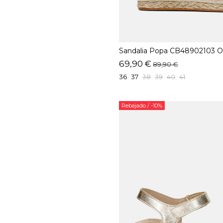
Sandalia Popa CB48902103 O
69,90 €
89,90 €
36
37
38
39
40
41
Rebajado
/ -10%