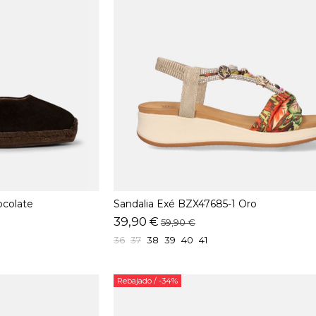
colate
Sandalia Exé BZX47685-1 Oro
39,90 €
59,90 €
36
37
38
39
40
41
Rebajado
/ -34%