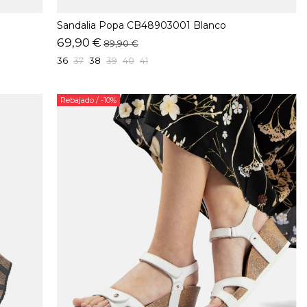
Sandalia Popa CB48903001 Blanco
69,90 €
89,90 €
36
37
38
39
40
41
Rebajado
/ -10%