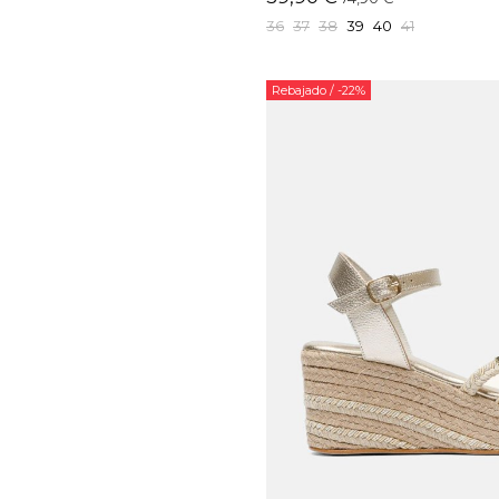
36
37
38
39
40
41
Rebajado
/ -22%