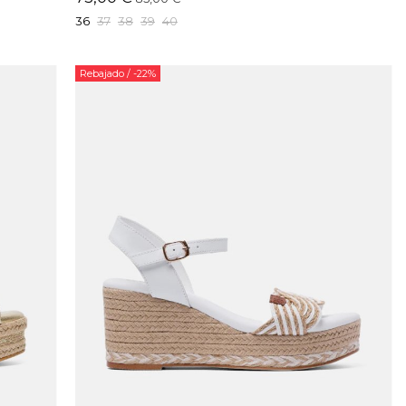
36
37
38
39
40
Rebajado
/ -22%