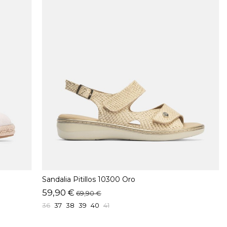
Sandalia Pitillos 10300 Oro
59,90 €
69,90 €
36
37
38
39
40
41