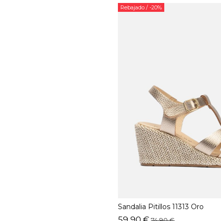
Rebajado
/ -20%
Sandalia Pitillos 11313 Oro
59,90 €
74,90 €