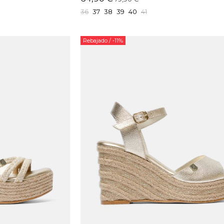
36
37
38
39
40
41
Rebajado
/ -11%