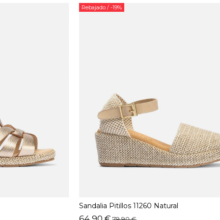
Rebajado
/ -19%
Sandalia Pitillos 11260 Natural
64,90 €
79,90 €