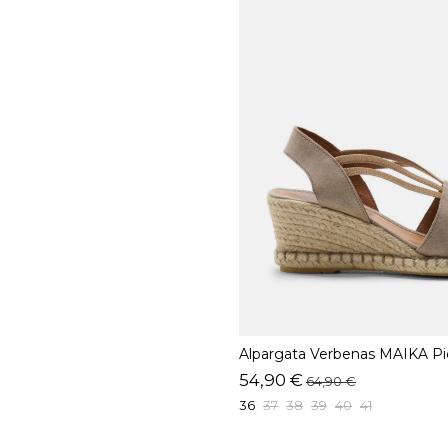
Alpargata Verbenas MAIKA Pi
54,90 €
64,90 €
36
37
38
39
40
41