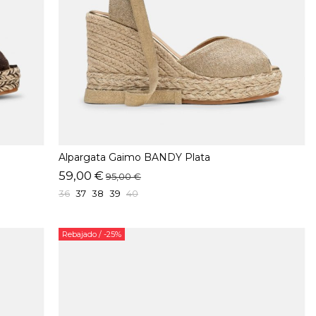
Alpargata Gaimo BANDY Plata
59,00 €
95,00 €
36
37
38
39
40
Rebajado
/ -25%