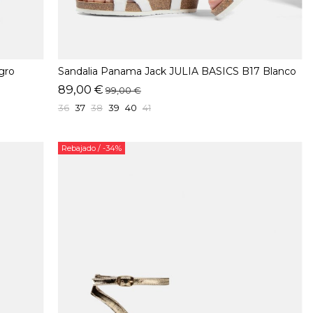
gro
Sandalia Panama Jack JULIA BASICS B17 Blanco
89,00 €
99,00 €
36
37
38
39
40
41
Rebajado
/ -34%