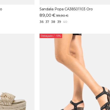
ro
Sandalia Popa CA38501103 Oro
89,00 €
99,90 €
36
37
38
39
40
Rebajado
/ -10%