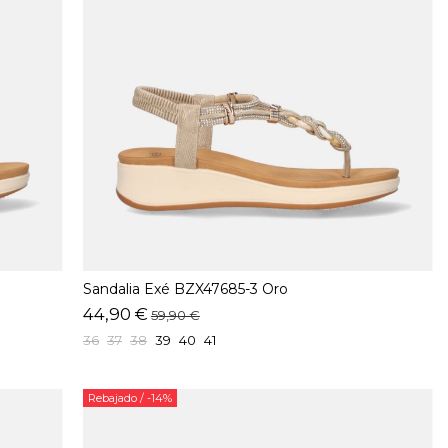
Sandalia Exé BZX47685-3 Oro
44,90 €
59,90 €
36
37
38
39
40
41
Rebajado
/ -14%