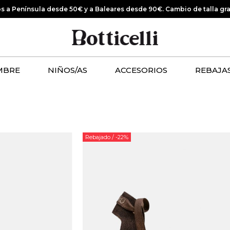
os a Península desde 50€ y a Baleares desde 90€.
Cambio de talla gr
MBRE
NIÑOS/AS
ACCESORIOS
REBAJA
Rebajado
/ -22%