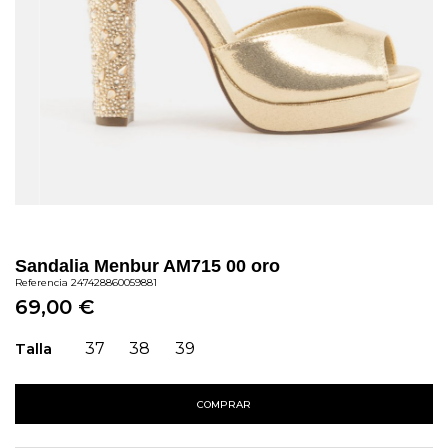
Sandalia Menbur AM715 00 oro
Referencia
247428860059881
69,00 €
Talla
37
38
39
COMPRAR