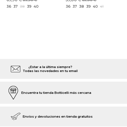
36
37
38
39
40
36
37
38
39
40
41
¿Estar a la última siempre?
Todas las novedades en tu email
Encuentra tu tienda Botticelli más cercana
Envíos y devoluciones en tienda gratuitos