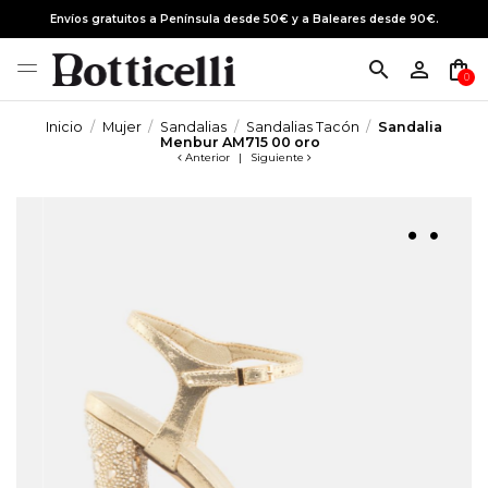
Envíos gratuitos a Península desde 50€ y a Baleares desde 90€.
search
person_outline
shopping_bag
0
Inicio
Mujer
Sandalias
Sandalias Tacón
Sandalia
Menbur AM715 00 oro
Anterior
|
Siguiente