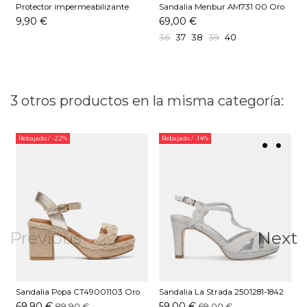
Protector impermeabilizante
Sandalia Menbur AM731 00 Oro
Pedag 250 ML
9,90 €
69,00 €
36
37
38
39
40
3 otros productos en la misma categoría:
Rebajado
/ -22%
Rebajado
/ -14%
Previous
Next
Sandalia Popa CT49001103 Oro
Sandalia La Strada 2501281-1842
S
Plata
69,90 €
59,00 €
89,90 €
69,00 €