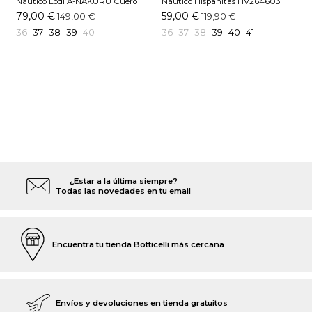
Náutico Lodi A-NAKURU Cuero
Náutico Hispanitas HV264603
N
C002 Camel
79,00 €
59,00 €
149,00 €
119,90 €
36
37
38
39
40
36
37
38
39
40
41
¿Estar a la última siempre?
Todas las novedades en tu email
Encuentra tu tienda Botticelli más cercana
Envíos y devoluciones en tienda gratuitos