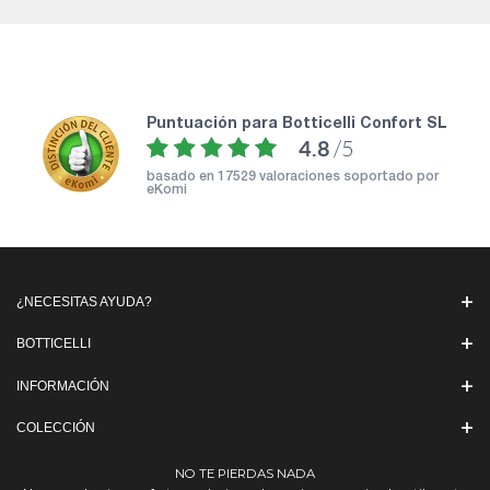
puntuación para Botticelli Confort SL
4.8
/5
basado en
17529 valoraciones soportado por
eKomi
¿NECESITAS AYUDA?
BOTTICELLI
INFORMACIÓN
COLECCIÓN
NO TE PIERDAS NADA