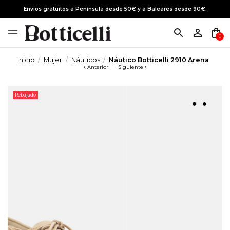
Envíos gratuitos a Península desde 50€ y a Baleares desde 90€.
search
person_outline
shopping_bag
0
Inicio
Mujer
Náuticos
Náutico Botticelli 2910 Arena
Anterior
|
Siguiente
Rebajado