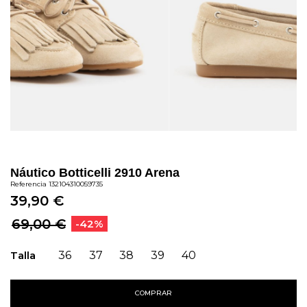
Náutico Botticelli 2910 Arena
Referencia
132104310059735
39,90 €
69,00 €
-42%
Talla
36
37
38
39
40
COMPRAR