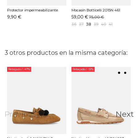
Protector impermeabilizante
Mocasín Botticelli 2015N 461
Pedag 250 ML
Marino
9,90 €
59,00 €
75,00 €
36
37
38
39
40
41
3 otros productos en la misma categoría:
Rebajado
/ -47%
Rebajado
/ -51%
Previous
Next