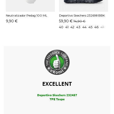
Neutralizador Pedag 100 ML
Deportivo Skechers 232698 BBK
D
Negro
9,90 €
59,90 €
74,90 €
40
41
42
43
44
45
46
47
EXCELLENT
Deportivo Skechers 232457
TPE Taupe