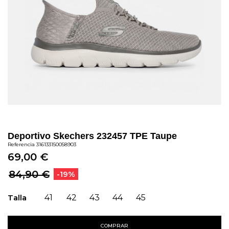
Deportivo Skechers 232457 TPE Taupe
Referencia
316133150058903
69,00 €
84,90 €
-19%
Talla
41
42
43
44
45
COMPRAR