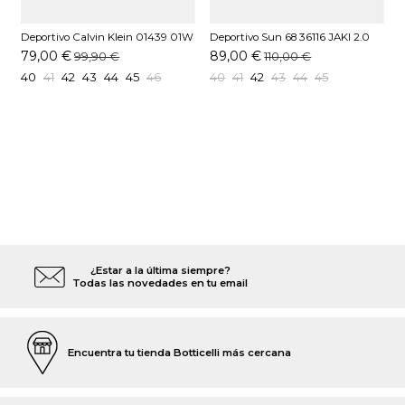
Deportivo Calvin Klein 01439 01W
Deportivo Sun 68 36116 JAKI 2.0
D
Blanco
Amarillo
79,00 €
89,00 €
99,90 €
110,00 €
40
41
42
43
44
45
46
40
41
42
43
44
45
¿Estar a la última siempre?
Todas las novedades en tu email
Encuentra tu tienda Botticelli más cercana