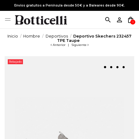
Envíos gratuitos a Península desde 50€ y a Baleares desde 90€.
search
person_outline
shopping_bag
0
Inicio
Hombre
Deportivos
Deportivo Skechers 232457
TPE Taupe
Anterior
|
Siguiente
Rebajado