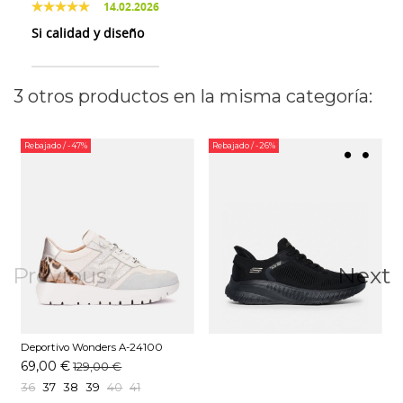
14.02.2026
Si calidad y diseño
3 otros productos en la misma categoría:
Rebajado
/ -47%
Rebajado
/ -26%
Previous
Next
Deportivo Wonders A-24100
Blanco
69,00 €
129,00 €
36
37
38
39
40
41