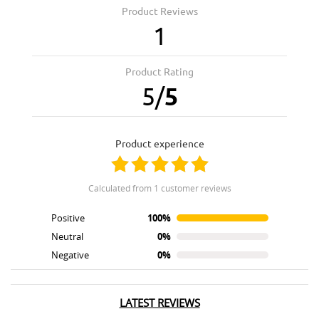
Product Reviews
1
Product Rating
5
/
5
product experience
calculated from 1 customer reviews
Positive
100%
Neutral
0%
Negative
0%
LATEST REVIEWS