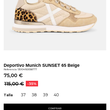
Deportivo Munich SUNSET 65 Beige
Referencia
135104150058777
75,00 €
115,00 €
-35%
Talla
37
38
39
40
COMPRAR