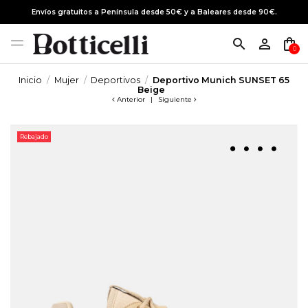
Envíos gratuitos a Península desde 50€ y a Baleares desde 90€.
search
person_outline
shopping_bag
0
Inicio
Mujer
Deportivos
Deportivo Munich SUNSET 65
Beige
Anterior
|
Siguiente
Rebajado