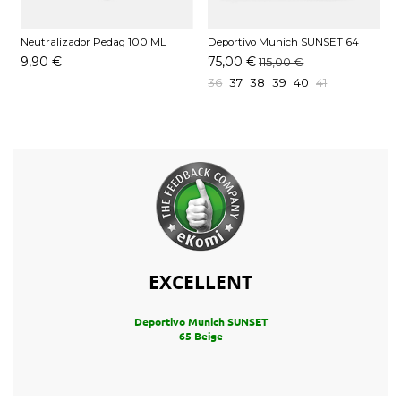
Neutralizador Pedag 100 ML
Deportivo Munich SUNSET 64
D
Blanco
B
9,90 €
75,00 €
115,00 €
36
37
38
39
40
41
EXCELLENT
Deportivo Munich SUNSET
65 Beige