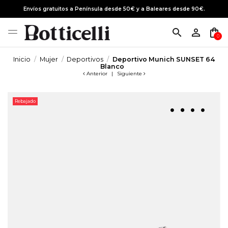
Envíos gratuitos a Península desde 50€ y a Baleares desde 90€.
search
person_outline
shopping_bag
0
Inicio
Mujer
Deportivos
Deportivo Munich SUNSET 64
Blanco
Anterior
|
Siguiente
Rebajado