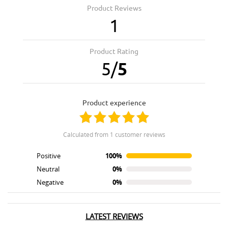
Product Reviews
1
Product Rating
5
/
5
product experience
calculated from 1 customer reviews
Positive
100%
Neutral
0%
Negative
0%
LATEST REVIEWS