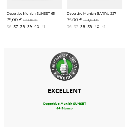
Deportivo Munich SUNSET 65
Deportivo Munich BARRU 227
E
Beige
Blanco
M
75,00 €
75,00 €
115,00 €
120,00 €
36
37
38
39
40
41
36
37
38
39
40
41
EXCELLENT
Deportivo Munich SUNSET
64 Blanco