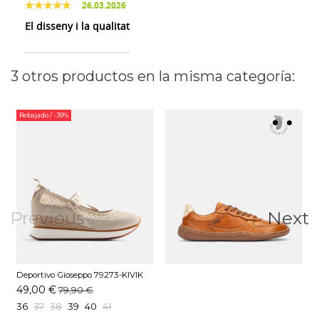
26.03.2026
El disseny i la qualitat
3 otros productos en la misma categoría:
Rebajado
/ -39%
Previous
Next
Deportivo Gioseppo 79273-KIVIK
Beige
49,00 €
79,90 €
36
37
38
39
40
41