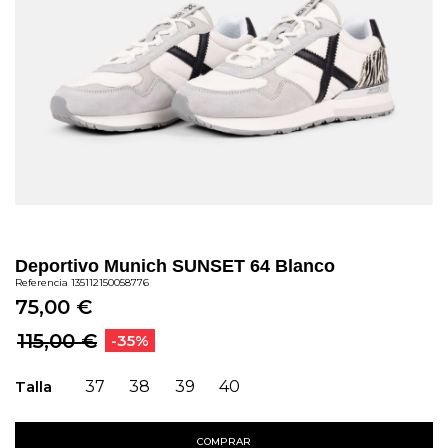
Deportivo Munich SUNSET 64 Blanco
Referencia
135112150058776
75,00 €
115,00 €
-35%
Talla
37
38
39
40
COMPRAR