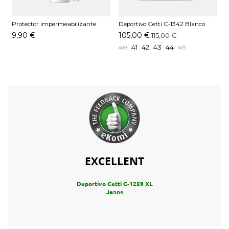
Protector impermeabilizante
Deportivo Cetti C-1342 Blanco
D
Pedag 250 ML
9,90 €
105,00 €
115,00 €
40
41
42
43
44
45
EXCELLENT
Deportivo Cetti C-1259 XL
Jeans