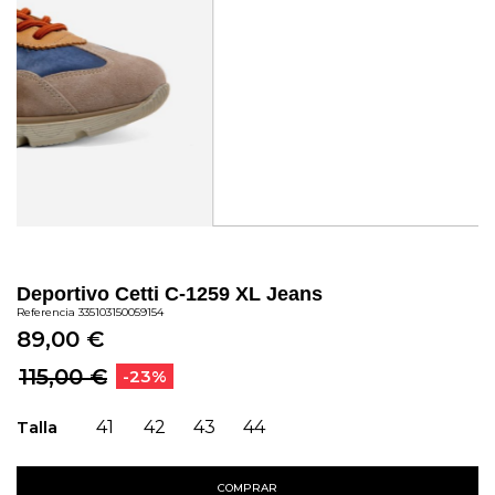
Deportivo Cetti C-1259 XL Jeans
Referencia
335103150059154
89,00 €
115,00 €
-23%
Talla
41
42
43
44
COMPRAR