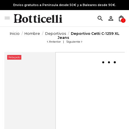
Envíos gratuitos a Península desde 50€ y a Baleares desde 90€.
search
person_outline
shopping_bag
0
Inicio
Hombre
Deportivos
Deportivo Cetti C-1259 XL
Jeans
Anterior
|
Siguiente
Rebajado