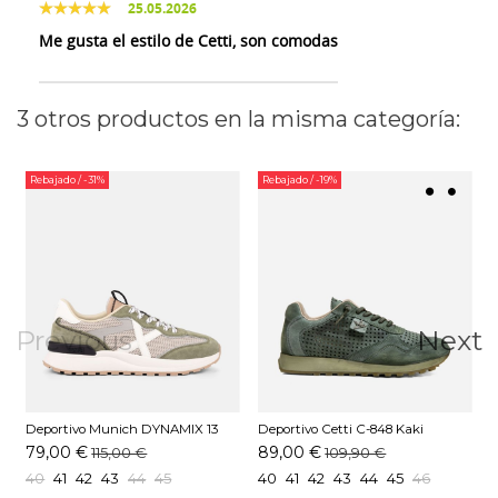
25.05.2026
Me gusta el estilo de Cetti, son comodas
3 otros productos en la misma categoría:
Rebajado
/ -31%
Rebajado
/ -19%
Previous
Next
Deportivo Munich DYNAMIX 13
Deportivo Cetti C-848 Kaki
D
Kaki
79,00 €
89,00 €
115,00 €
109,90 €
40
41
42
43
44
45
40
41
42
43
44
45
46