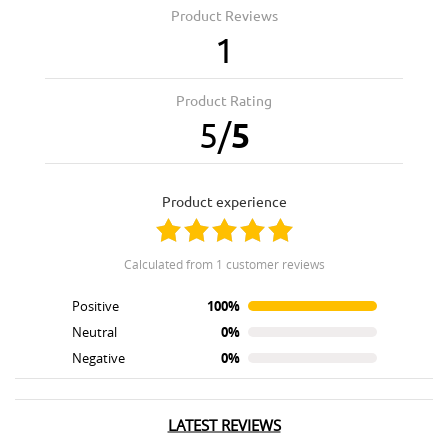
Product Reviews
1
Product Rating
5
/
5
product experience
calculated from 1 customer reviews
Positive
100%
Neutral
0%
Negative
0%
LATEST REVIEWS