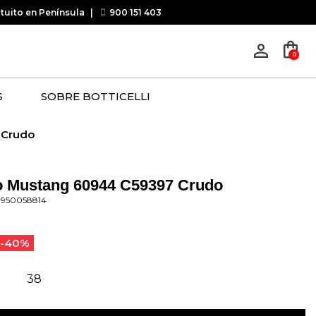
atuito en Península
|
900 151 403
shopping_bag
person_outline
0
S
SOBRE BOTTICELLI
 Crudo
o Mustang 60944 C59397 Crudo
9950058814
-40%
38