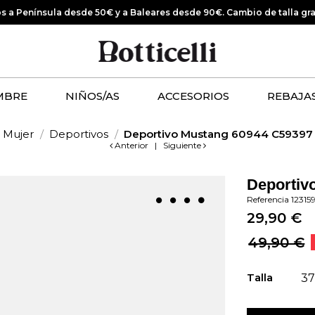
os a Península desde 50€ y a Baleares desde 90€.
Cambio de talla gr
MBRE
NIÑOS/AS
ACCESORIOS
REBAJA
Mujer
Deportivos
Deportivo Mustang 60944 C59397
Anterior
|
Siguiente
Deportiv
Referencia
12315
29,90 €
49,90 €
Talla
37