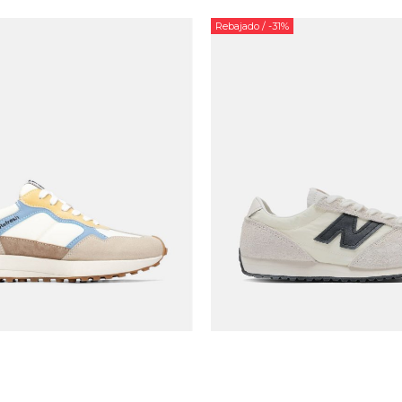
Rebajado
/ -31%