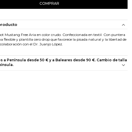
COMPRAR
producto
ot Mustang Free Aria en color crudo. Confeccionada en textil. Con puntera
a flexible y plantilla cero drop que favorece la pisada natural y la libertad de
olaboración con el Dr. Juanjo López.
os a Península desde 50 € y a Baleares desde 90 €. Cambio de talla
nínsula.