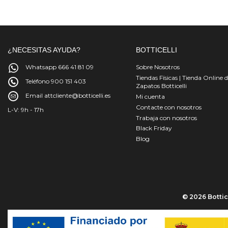
¿NECESITAS AYUDA?
BOTTICELLI
Whatsapp 666 41 81 09
Sobre Nosotros
Tiendas Físicas | Tienda Online 
Teléfono 900 151 403
Zapatos Botticelli
Email attcliente@botticelli.es
Mi cuenta
Contacte con nosotros
L-V: 9h - 17h
Trabaja con nosotros
Black Friday
Blog
© 2026 Bottice