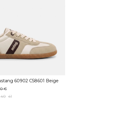
ustang 60902 C58601 Beige
90 €
40
41