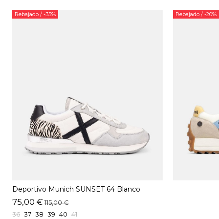
Rebajado
/ -35%
Rebajado
/ -20%
Deportivo Munich SUNSET 64 Blanco
75,00 €
115,00 €
36
37
38
39
40
41