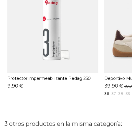
Protector impermeabilizante Pedag 250
Deportivo M
ML
9,90 €
39,90 €
49,
36
37
38
39
3 otros productos en la misma categoría: