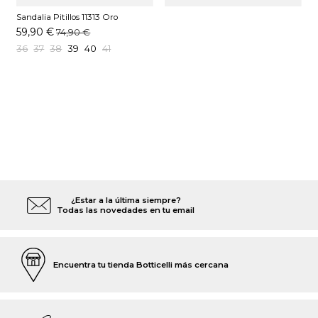
Sandalia Pitillos 11313 Oro
59,90 €
74,90 €
36
37
38
39
40
41
¿Estar a la última siempre?
Todas las novedades en tu email
Encuentra tu tienda Botticelli más cercana