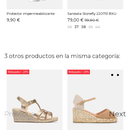
Protector impermeabilizante
Sandalia Stonefly 220751 BXU
S
Pedag 250 ML
Negro
N
9,90 €
79,00 €
119,90 €
36
37
38
39
40
3 otros productos en la misma categoría:
Rebajado
/ -20%
Rebajado
/ -29%
Previous
Next