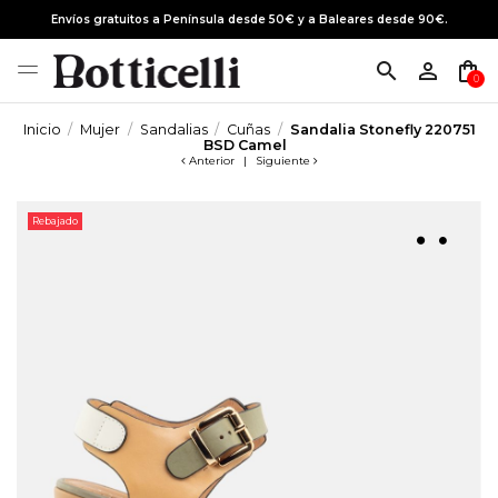
Envíos gratuitos a Península desde 50€ y a Baleares desde 90€.
search
person_outline
shopping_bag
0
Inicio
Mujer
Sandalias
Cuñas
Sandalia Stonefly 220751
BSD Camel
Anterior
|
Siguiente
Rebajado