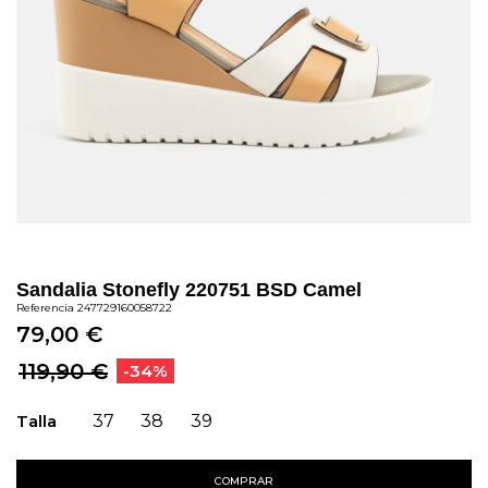
Sandalia Stonefly 220751 BSD Camel
Referencia
247729160058722
79,00 €
119,90 €
-34%
Talla
37
38
39
COMPRAR