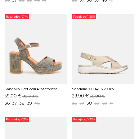
Rebajado
/ -34%
Rebajado
/ -25%
Sandalia Botticelli Plataforma
Sandalia XTI 145172 Oro
Glitter Plomo
59,00 €
29,90 €
89,00 €
39,90 €
36
37
38
39
40
36
37
38
39
40
41
Rebajado
/ -25%
Rebajado
/ -33%