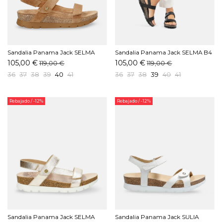
Sandalia Panama Jack SELMA
Sandalia Panama Jack SELMA B4
B10 Cuero
Negro
105,00 €
105,00 €
119,00 €
119,00 €
36
37
38
39
40
41
36
37
38
39
40
41
Rebajado
/ -12%
Rebajado
/ -12%
Sandalia Panama Jack SELMA
Sandalia Panama Jack SULIA