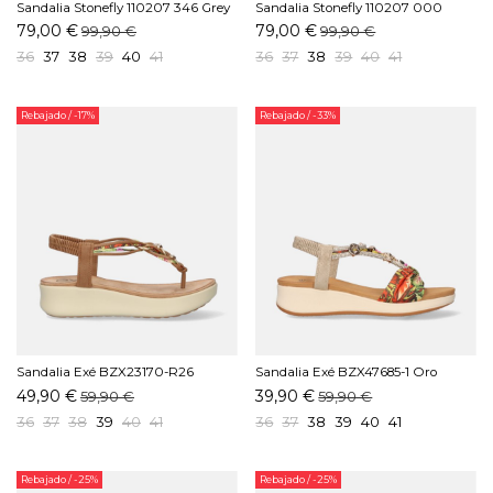
Sandalia Stonefly 110207 346 Grey
Sandalia Stonefly 110207 000
Negro
79,00 €
79,00 €
99,90 €
99,90 €
36
37
38
39
40
41
36
37
38
39
40
41
Rebajado
/ -17%
Rebajado
/ -33%
Sandalia Exé BZX23170-R26
Sandalia Exé BZX47685-1 Oro
Marrón
49,90 €
39,90 €
59,90 €
59,90 €
36
37
38
39
40
41
36
37
38
39
40
41
Rebajado
/ -25%
Rebajado
/ -25%