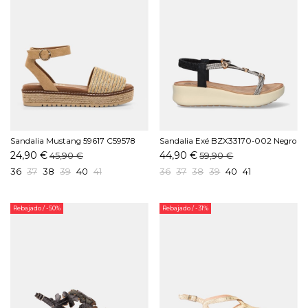
Sandalia Mustang 59617 C59578
Sandalia Exé BZX33170-002 Negro
Arena
24,90 €
44,90 €
45,90 €
59,90 €
36
37
38
39
40
41
36
37
38
39
40
41
Rebajado
/ -50%
Rebajado
/ -31%