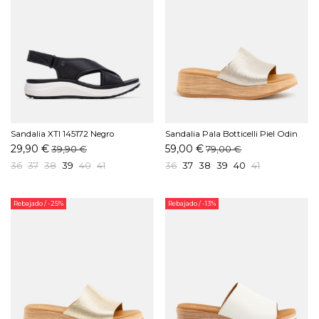
Sandalia XTI 145172 Negro
Sandalia Pala Botticelli Piel Odin
Platino
29,90 €
59,00 €
39,90 €
79,00 €
36
37
38
39
40
41
36
37
38
39
40
41
Rebajado
/ -25%
Rebajado
/ -13%