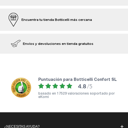
Encuentra tu tienda Botticelli más cercana
Envíos y devoluciones en tienda gratuitos
puntuación para Botticelli Confort SL
4.8
/5
basado en
17529 valoraciones soportado por
eKomi
¿NECESITAS AYUDA?