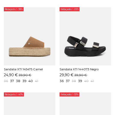
Rebajado
/ -38%
Rebajado
/ -25%
Sandalia XTI 145475 Camel
Sandalia XTI 144073 Negro
24,90 €
29,90 €
39,90 €
39,90 €
36
37
38
39
40
41
36
37
38
39
40
41
Rebajado
/ -40%
Rebajado
/ -30%