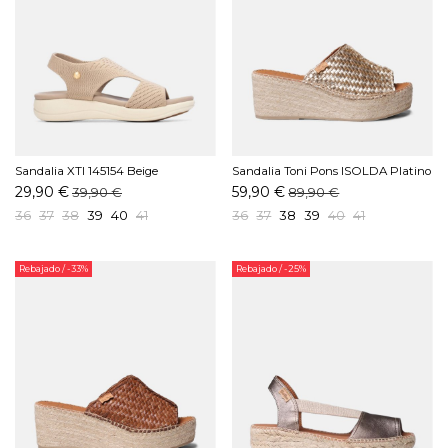
Sandalia XTI 145154 Beige
Sandalia Toni Pons ISOLDA Platino
29,90 €
59,90 €
39,90 €
89,90 €
36
37
38
39
40
41
36
37
38
39
40
41
Rebajado
/ -33%
Rebajado
/ -25%