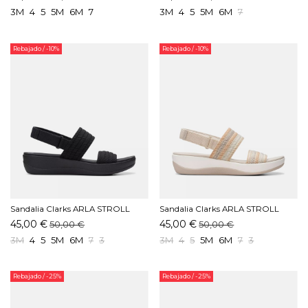
3M
4
5
5M
6M
7
3M
4
5
5M
6M
7
Rebajado
/ -10%
Rebajado
/ -10%
Sandalia Clarks ARLA STROLL
Sandalia Clarks ARLA STROLL
Negro
Beige
45,00 €
45,00 €
50,00 €
50,00 €
3M
4
5
5M
6M
7
3
3M
4
5
5M
6M
7
3
Rebajado
/ -25%
Rebajado
/ -25%