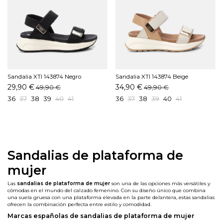
Sandalia XTI 143874 Negro
Sandalia XTI 143874 Beige
29,90 €
34,90 €
49,90 €
49,90 €
36
37
38
39
40
41
36
37
38
39
40
41
Sandalias de plataforma de
mujer
Las
sandalias de plataforma de mujer
son una de las opciones más versátiles y
cómodas en el mundo del calzado femenino. Con su diseño único que combina
una suela gruesa con una plataforma elevada en la parte delantera, estas sandalias
ofrecen la combinación perfecta entre estilo y comodidad.
Marcas españolas de sandalias de plataforma de mujer