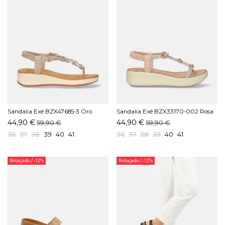
Sandalia Exé BZX47685-3 Oro
Sandalia Exé BZX33170-002 Rosa
44,90 €
44,90 €
59,90 €
59,90 €
36
37
38
39
40
41
36
37
38
39
40
41
Rebajado
/ -12%
Rebajado
/ -12%