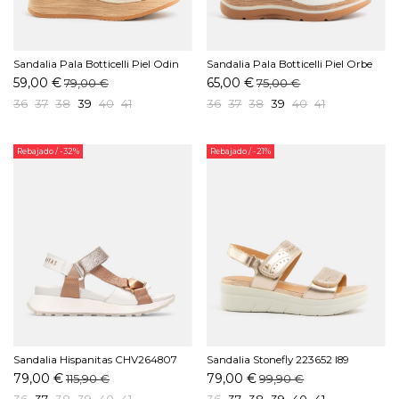
Sandalia Pala Botticelli Piel Odin
Sandalia Pala Botticelli Piel Orbe
Oro
Blanco
59,00 €
65,00 €
79,00 €
75,00 €
36
37
38
39
40
41
36
37
38
39
40
41
Rebajado
/ -32%
Rebajado
/ -21%
Sandalia Hispanitas CHV264807
Sandalia Stonefly 223652 I89
C001 Almond
Platino
79,00 €
79,00 €
115,90 €
99,90 €
36
37
38
39
40
41
36
37
38
39
40
41