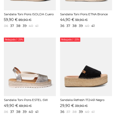
Sandalia Toni Pons ISOLDA Cuero
Sandalia Toni Pons ETNA Bronce
59,90 €
44,90 €
89,90 €
59,90 €
36
37
38
39
40
41
36
37
38
39
40
41
Rebajado
/ -29%
Rebajado
/ -25%
Sandalia Toni Pons ESTEL-SW
Sandalia Refresh 172461 Negro
Platino
49,90 €
29,90 €
69,90 €
39,90 €
36
37
38
39
40
41
36
37
38
39
40
41