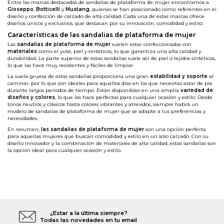
Entre las marcas destacadas de sandalias de plataforma de mujer encontramos a
Gioseppo
,
Botticelli
y
Mustang
,
quienes se han posicionado como referentes en el
diseño y confección de calzado de alta calidad. Cada una de estas marcas ofrece
diseños únicos y exclusivos, que destacan por su innovación, comodidad y estilo.
Características de las sandalias de plataforma de mujer
Las
sandalias de plataforma de mujer
suelen estar confeccionadas con
materiales
como el yute, piel y sintéticos, lo que garantiza una alta calidad y
durabilidad. La parte superior de estas sandalias suele ser de piel o tejidos sintéticos,
lo que las hace muy resistentes y fáciles de limpiar.
La suela gruesa de estas sandalias proporciona una gran
estabilidad
y soporte
al
caminar, por lo que son ideales para aquellos días en los que necesitas estar de pie
durante largos periodos de tiempo. Están disponibles en una amplia
variedad de
diseños y colores
, lo que las hace perfectas para cualquier ocasión y estilo. Desde
tonos neutros y clásicos hasta colores vibrantes y atrevidos, siempre habrá un
modelo de sandalias de plataforma de mujer que se adapte a tus preferencias y
necesidades.
En resumen,
las sandalias de plataforma de mujer
son una opción perfecta
para aquellas mujeres que buscan comodidad y estilo en un solo calzado. Con su
diseño innovador y la combinación de materiales de alta calidad, estas sandalias son
la opción ideal para cualquier ocasión y estilo.
¿Estar a la última siempre?
Todas las novedades en tu email