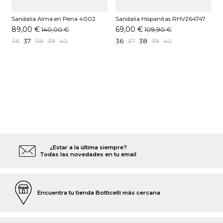
Sandalia Alma en Pena 4002
Sandalia Hispanitas RHV264747
S
Arena
C002 Crema
89,00 €
69,00 €
140,00 €
109,90 €
36
37
38
39
40
36
37
38
39
40
¿Estar a la última siempre?
Todas las novedades en tu email
Encuentra tu tienda Botticelli más cercana