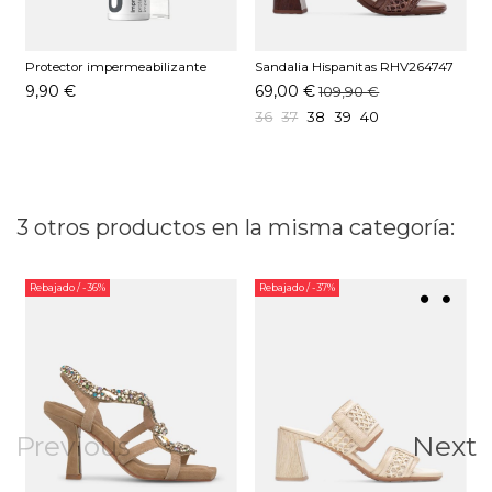
Protector impermeabilizante
Sandalia Hispanitas RHV264747
S
Pedag 250 ML
C003 Avellana
C
9,90 €
69,00 €
109,90 €
36
37
38
39
40
3 otros productos en la misma categoría:
Rebajado
/ -36%
Rebajado
/ -37%
Previous
Next