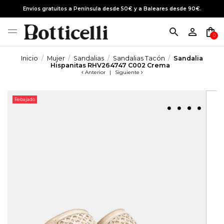
Envíos gratuitos a Península desde 50€ y a Baleares desde 90€.
search
person_outline
shopping_bag
0
Inicio
Mujer
Sandalias
Sandalias Tacón
Sandalia
Hispanitas RHV264747 C002 Crema
Anterior
|
Siguiente
Rebajado