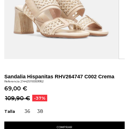
Sandalia Hispanitas RHV264747 C002 Crema
Referencia
214425110059952
69,00 €
109,90 €
-37%
Talla
36
38
COMPRAR