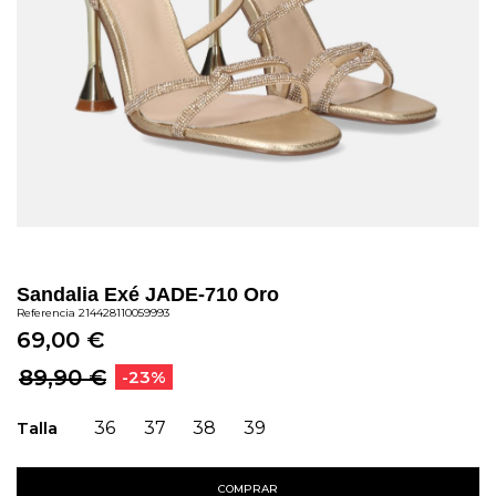
Sandalia Exé JADE-710 Oro
Referencia
214428110059993
69,00 €
89,90 €
-23%
Talla
36
37
38
39
COMPRAR