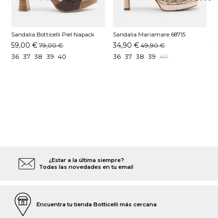
Sandalia Botticelli Piel Napack
Sandalia Mariamare 68715
S
Moka
C60216 Champagne
59,00 €
34,90 €
79,00 €
49,90 €
36
37
38
39
40
36
37
38
39
40
¿Estar a la última siempre?
Todas las novedades en tu email
Encuentra tu tienda Botticelli más cercana