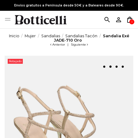
Envíos gratuitos a Península desde 50€ y a Baleares desde 90€.
search
person_outline
shopping_bag
0
Inicio
Mujer
Sandalias
Sandalias Tacón
Sandalia Exé
JADE-710 Oro
Anterior
|
Siguiente
Rebajado