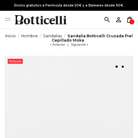
Envíos gratuitos a Península desde 50€ y a Baleares desde 90€.
search
person_outline
shopping_bag
0
Inicio
Hombre
Sandalias
Sandalia Botticelli Cruzada Piel
Cepillado Moka
Anterior
|
Siguiente
Rebajado