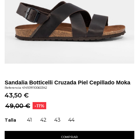
Sandalia Botticelli Cruzada Piel Cepillado Moka
Referencia
414109110060342
43,50 €
49,00 €
-11%
Talla
41
42
43
44
COMPRAR