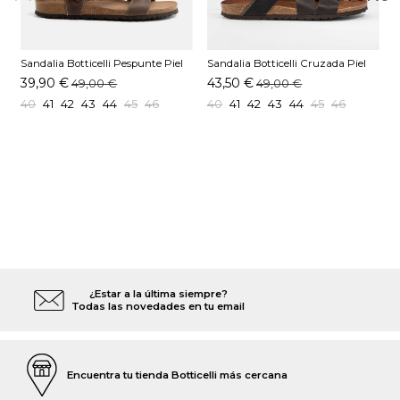
Sandalia Botticelli Pespunte Piel
Sandalia Botticelli Cruzada Piel
S
Cepillado Marrón
Cepillado Moka
39,90 €
43,50 €
49,00 €
49,00 €
40
41
42
43
44
45
46
40
41
42
43
44
45
46
¿Estar a la última siempre?
Todas las novedades en tu email
Encuentra tu tienda Botticelli más cercana