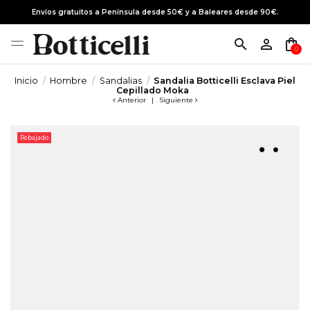
Envíos gratuitos a Península desde 50€ y a Baleares desde 90€.
search
person_outline
shopping_bag
0
Inicio
Hombre
Sandalias
Sandalia Botticelli Esclava Piel
Cepillado Moka
Anterior
|
Siguiente
Rebajado