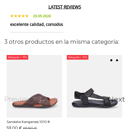
LATEST REVIEWS
25.05.2026
excelente calidad, comodos
3 otros productos en la misma categoría:
Rebajado
/ -10%
Rebajado
/ -16%
Previous
Next
Sandalia Kangaroos 1010 8
Marrón
59,00 €
65,90 €