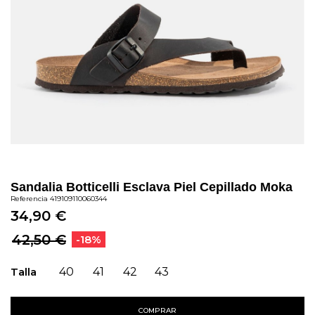
Sandalia Botticelli Esclava Piel Cepillado Moka
Referencia
419109110060344
34,90 €
42,50 €
-18%
Talla
40
41
42
43
COMPRAR