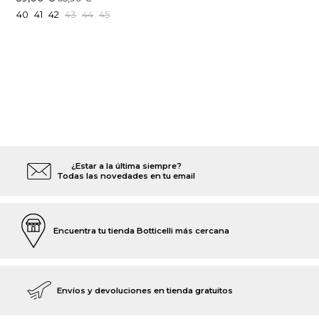
40
41
42
43
44
45
¿Estar a la última siempre?
Todas las novedades en tu email
Encuentra tu tienda Botticelli más cercana
Envíos y devoluciones en tienda gratuitos