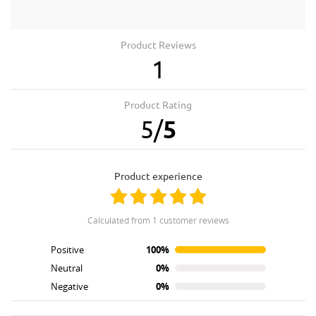
Product Reviews
1
Product Rating
5
/
5
product experience
calculated from 1 customer reviews
Positive
100%
Neutral
0%
Negative
0%