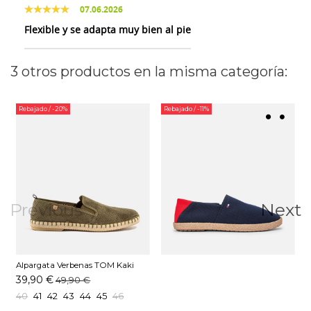
07.06.2026
Flexible y se adapta muy bien al pie
3 otros productos en la misma categoría:
Rebajado
/ -20%
Rebajado
/ -11%
Previous
Next
Alpargata Verbenas TOM Kaki
39,90 €
49,90 €
40
41
42
43
44
45
46