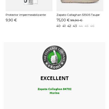
Protector impermeabilizante
Zapato Callaghan 53505 Taupe
Pedag 250 ML
9,90 €
75,00 €
99,90 €
40
41
42
43
44
45
46
EXCELLENT
Zapato Callaghan 84702
Marino