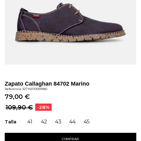
Zapato Callaghan 84702 Marino
Referencia
327143110059180
79,00 €
109,90 €
-28%
Talla
41
42
43
44
45
COMPRAR