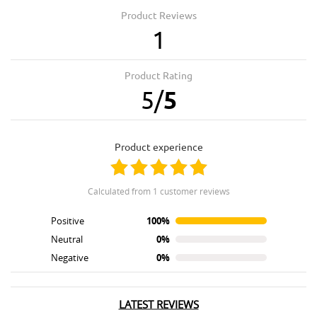
Product Reviews
1
Product Rating
5
/
5
product experience
calculated from 1 customer reviews
Positive
100%
Neutral
0%
Negative
0%
LATEST REVIEWS