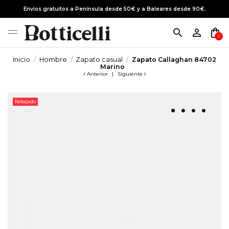
Envíos gratuitos a Península desde 50€ y a Baleares desde 90€.
search
person_outline
shopping_bag
0
Inicio
Hombre
Zapato casual
Zapato Callaghan 84702
Marino
Anterior
|
Siguiente
Rebajado