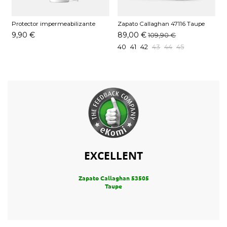
Protector impermeabilizante
Zapato Callaghan 47116 Taupe
Pedag 250 ML
9,90 €
89,00 €
109,90 €
40
41
42
43
44
45
EXCELLENT
Zapato Callaghan 53505
Taupe