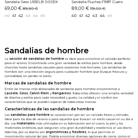
Sandalia Geox U55ELB 000EK
Sandalia Fluchos F1987 Cuero
C1381 Gris
69,00 €
89,00 €
89,90 €
119,00 €
40
41
42
43
44
45
40
41
42
43
44
45
Sandalias de hombre
La
sección de sandalias de hombre
es ideal para encontrar el calzado perfecto
para el verano. Encontrarás una gran variedad de estilos para hombre, desde
chanclas hasta sandalias casuales para ocasiones más formales. Las sandalias de
hombre son una elección segura para cualquier hombre que busque frescura y
comodidad, sin perder el estilo.
Marcas de sandalias de hombre
Entre las marcas más destacadas de sandalias para hombre encontramos a
Lacoste
,
Geox
,
Calvin Klein
y
Kangaroos
. Todas ellas ofrecen una amplia variedad
de diseños y estilos para cada necesidad y gusto. La calidad y el confort son
características que se pueden esperar de todas estas marcas.
Características de las sandalias de hombre
Las
sandalias para hombre
se caracterizan por ser un calzado fresco y cómodo,
ideal para los días de verano o para aquellos que buscan un estilo casual en su día a
día. Los
materiales
más utilizados en su fabricación son el cuero, la piel y los
materiales sintéticos, que aseguran una gran durabilidad y resistencia al uso diario.
Además, por su diseño son
ergonómicas y flexibles
, lo que permite el
movimiento natural del pie. Podrás encontrar diversas opciones de cierre, como el