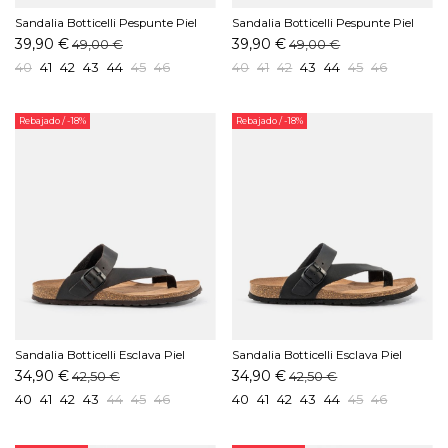
Sandalia Botticelli Pespunte Piel
Sandalia Botticelli Pespunte Piel
Cepillado Marrón
Cepillado Moka
39,90 €
39,90 €
49,00 €
49,00 €
40
41
42
43
44
45
46
40
41
42
43
44
45
46
Rebajado
/ -18%
Rebajado
/ -18%
Sandalia Botticelli Esclava Piel
Sandalia Botticelli Esclava Piel
Cepillado Moka
Cepillado Negro
34,90 €
34,90 €
42,50 €
42,50 €
40
41
42
43
44
45
46
40
41
42
43
44
45
46