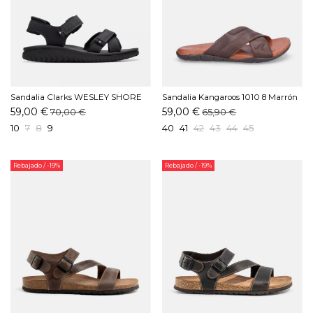
Sandalia Clarks WESLEY SHORE
Sandalia Kangaroos 1010 8 Marrón
Negro
59,00 €
59,00 €
70,00 €
65,90 €
10
7
8
9
40
41
42
43
44
45
Rebajado
/ -19%
Rebajado
/ -19%