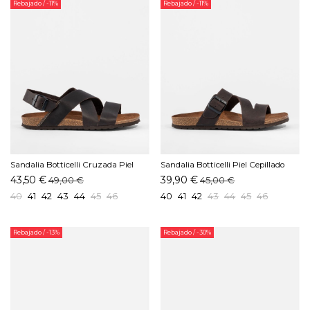
Rebajado
/ -11%
Rebajado
/ -11%
Sandalia Botticelli Cruzada Piel
Sandalia Botticelli Piel Cepillado
Cepillado Moka
Moka
43,50 €
39,90 €
49,00 €
45,00 €
40
41
42
43
44
45
46
40
41
42
43
44
45
46
Rebajado
/ -13%
Rebajado
/ -30%