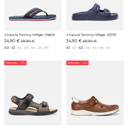
Chancla Tommy Hilfiger 05805
Chancla Tommy Hilfiger 05757
DW5 Marino
DW5 Marino
34,90 €
34,90 €
39,90 €
49,90 €
40
41
42
43
44
45
46
41
42
43
44
45
46
40
Rebajado
/ -23%
Rebajado
/ -25%