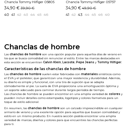
Chancla Tommy Hilfiger 05805
Chancla Tommy Hilfiger 05757
DW5 Marino
DW5 Marino
34,90 €
34,90 €
39,90 €
49,90 €
40
41
42
43
44
45
46
41
42
43
44
45
46
40
Chanclas de hombre
Las
chanclas de hombre
son una opción popular para aquellos días de verano en
los que se busca comodidad sin renunciar al estilo. Entre las marcas destacadas en
esta sección se encuentran
Calvin Klein
,
Lacoste
,
Pepe Jeans
y
Tommy Hilfiger
.
Características de las chanclas de hombre
Las
chanclas de hombre
suelen estar fabricadas con
materiales
sintéticos como
el EVA y el poliéster, que garantizan una mayor resistencia y durabilidad. Además,
su diseño es simple y funcional, con una tira de sujeción que se adapta
cómodamente al pie. La suela de EVA proporciona una amortiguación óptima y
un soporte adecuado para caminar durante largos períodos de tiempo.
Las chanclas de hombre se pueden encontrar en una amplia variedad de
colores
y
pueden incluir detalles como estampados, logotipos y colores llamativos para un
toque de estilo adicional.
En resumen, las
chanclas de hombre
son un calzado imprescindible en cualquier
armario de verano y una excelente opción para aquellos que buscan comodidad y
estilo en un mismo producto. En nuestra sección podrás encontrar una amplia
variedad de marcas, diseños y colores para que encuentres las chanclas perfectas
para ti.