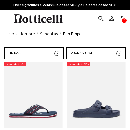
Envíos gratuitos a Península desde 50€ y a Baleares desde 90€.
search
person_outline
shopping_bag
0
Inicio
Hombre
Sandalias
Flip Flop
FILTRAR
ORDENAR POR
Rebajado
/ -13%
Rebajado
/ -30%