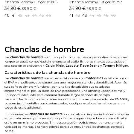
Chancla Tommy Hilfiger 05805
Chancla Tommy Hilfiger 05757
DW5 Marino
DW5 Marino
34,90 €
34,90 €
39,90 €
49,90 €
40
41
42
43
44
45
46
41
42
43
44
45
46
40
Chanclas de hombre
Las
chanclas de hombre
son una opción popular para aquellos días de verano en
los que se busca comodidad sin renunciar al estilo. Entre las marcas destacadas en
esta sección se encuentran
Calvin Klein
,
Lacoste
,
Pepe Jeans
y
Tommy Hilfiger
.
Características de las chanclas de hombre
Las
chanclas de hombre
suelen estar fabricadas con
materiales
sintéticos como
el EVA y el poliéster, que garantizan una mayor resistencia y durabilidad. Además,
su diseño es simple y funcional, con una tira de sujeción que se adapta
cómodamente al pie. La suela de EVA proporciona una amortiguación óptima y
un soporte adecuado para caminar durante largos períodos de tiempo.
Las chanclas de hombre se pueden encontrar en una amplia variedad de
colores
y
pueden incluir detalles como estampados, logotipos y colores llamativos para un
toque de estilo adicional.
En resumen, las
chanclas de hombre
son un calzado imprescindible en cualquier
armario de verano y una excelente opción para aquellos que buscan comodidad y
estilo en un mismo producto. En nuestra sección podrás encontrar una amplia
variedad de marcas, diseños y colores para que encuentres las chanclas perfectas
para ti.