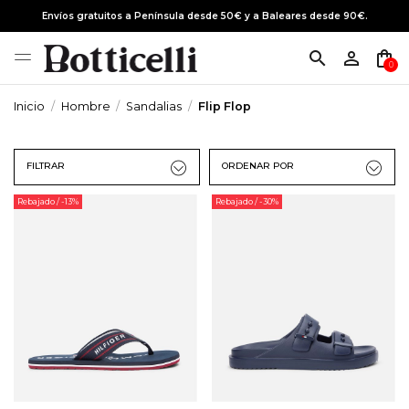
Envíos gratuitos a Península desde 50€ y a Baleares desde 90€.
search
person_outline
shopping_bag
0
Inicio
Hombre
Sandalias
Flip Flop
FILTRAR
ORDENAR POR
Rebajado
/ -13%
Rebajado
/ -30%