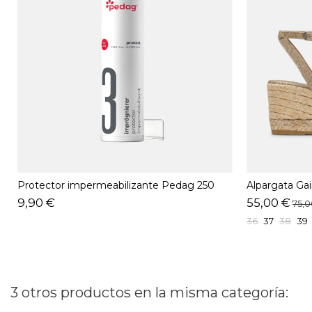
Protector impermeabilizante Pedag 250
Alpargata G
ML
9,90 €
55,00 €
75,0
36
37
38
39
3 otros productos en la misma categoría: