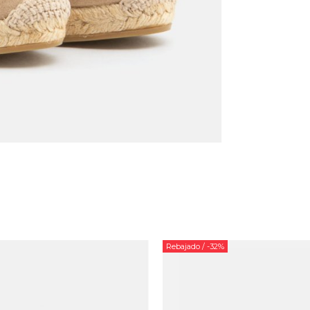
Rebajado
/ -32%