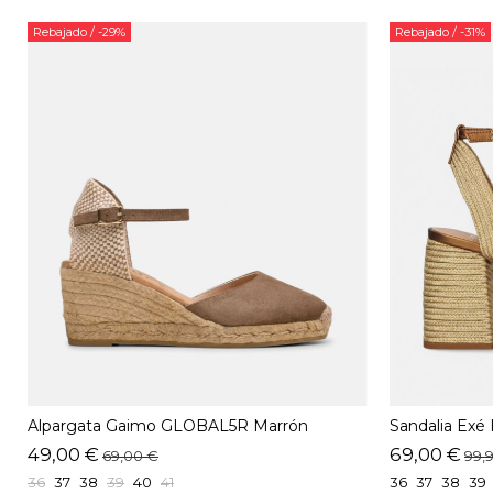
Rebajado
/ -29%
Rebajado
/ -31%
Alpargata Gaimo GLOBAL5R Marrón
Sandalia Ex
49,00 €
69,00 €
69,00 €
99,
36
37
38
39
40
41
36
37
38
39