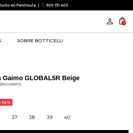
atuito en Península
|
900 151 403
shopping_bag
person_outline
0
S
SOBRE BOTTICELLI
ta Gaimo GLOBAL5R Beige
45390059570
-14%
37
38
39
40