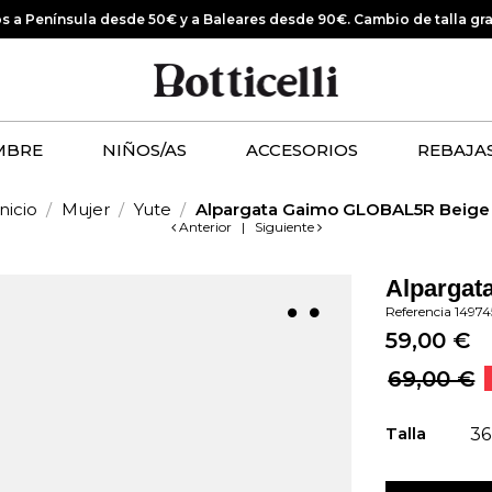
os a Península desde 50€ y a Baleares desde 90€.
Cambio de talla gr
MBRE
NIÑOS/AS
ACCESORIOS
REBAJA
Inicio
Mujer
Yute
Alpargata Gaimo GLOBAL5R Beige
Anterior
|
Siguiente
Alparga
Referencia
1497
59,00 €
69,00 €
Talla
36