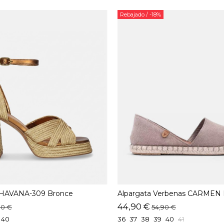
Rebajado
/ -18%
é HAVANA-309 Bronce
Alpargata Verbenas CARMEN 
44,90 €
90 €
54,90 €
40
36
37
38
39
40
41