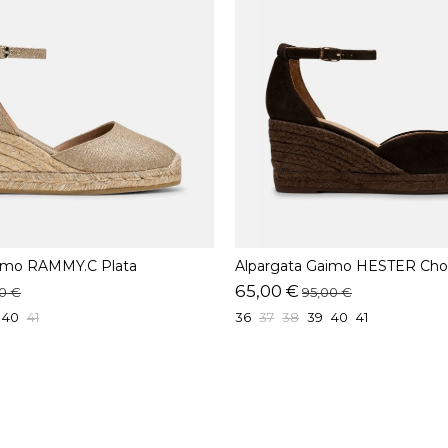
aimo RAMMY.C Plata
Alpargata Gaimo HESTER Cho
65,00 €
0 €
95,00 €
40
41
36
37
38
39
40
41