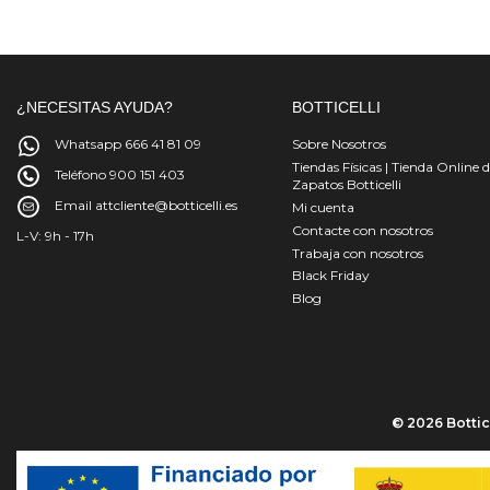
¿NECESITAS AYUDA?
BOTTICELLI
Whatsapp 666 41 81 09
Sobre Nosotros
Tiendas Físicas | Tienda Online 
Teléfono 900 151 403
Zapatos Botticelli
Email attcliente@botticelli.es
Mi cuenta
Contacte con nosotros
L-V: 9h - 17h
Trabaja con nosotros
Black Friday
Blog
© 2026 Bottice