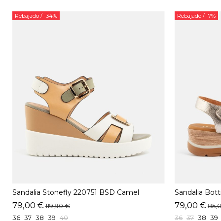
Rebajado
/ -34%
Rebajado
/ -7%
Sandalia Stonefly 220751 BSD Camel
Sandalia Botti
79,00 €
79,00 €
119,90 €
85,
36
37
38
39
40
36
37
38
39