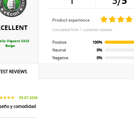
1
5
/
5
product experience
XCELLENT
calculated from 1 customer reviews
alia Viguera 2323
Positive
100%
Beige
Neutral
0%
Negative
0%
TEST REVIEWS
05.07.2026
seño y comodidad