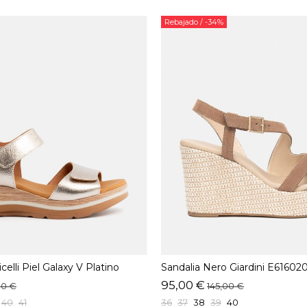
Rebajado
/ -34%
celli Piel Galaxy V Platino
Sandalia Nero Giardini E61602
Marrón
95,00 €
00 €
145,00 €
40
41
36
37
38
39
40