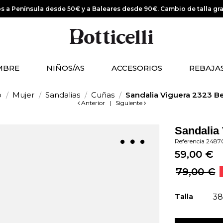
os a Península desde 50€ y a Baleares desde 90€.
Cambio de talla gr
MBRE
NIÑOS/AS
ACCESORIOS
REBAJA
o
Mujer
Sandalias
Cuñas
Sandalia Viguera 2323 B
Anterior
|
Siguiente
Sandalia
Referencia
2487
59,00 €
79,00 €
Talla
3