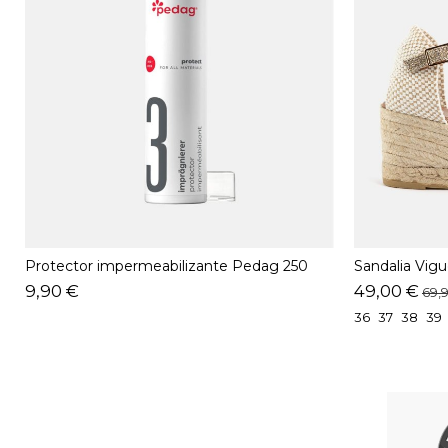
Protector impermeabilizante Pedag 250
Sandalia Vig
ML
9,90 €
49,00 €
69,
36
37
38
39