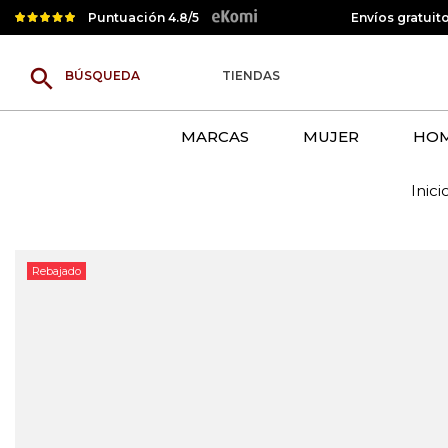
Puntuación 4.8/5
Envíos gratuit
search
TIENDAS
MARCAS
MUJER
HO
Inici
Rebajado