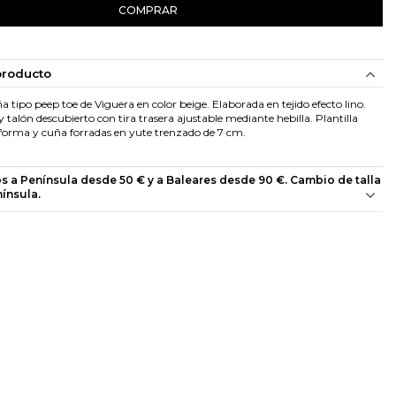
COMPRAR
producto
 tipo peep toe de Viguera en color beige. Elaborada en tejido efecto lino.
 talón descubierto con tira trasera ajustable mediante hebilla. Plantilla
forma y cuña forradas en yute trenzado de 7 cm.
os a Península desde 50 € y a Baleares desde 90 €. Cambio de talla
nínsula.