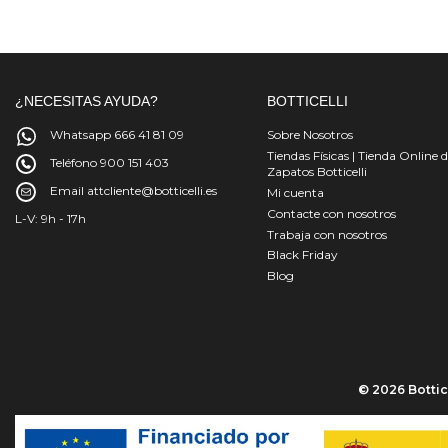
¿NECESITAS AYUDA?
BOTTICELLI
Whatsapp 666 41 81 09
Sobre Nosotros
Tiendas Físicas | Tienda Online 
Teléfono 900 151 403
Zapatos Botticelli
Email attcliente@botticelli.es
Mi cuenta
Contacte con nosotros
L-V: 9h - 17h
Trabaja con nosotros
Black Friday
Blog
© 2026 Bottice