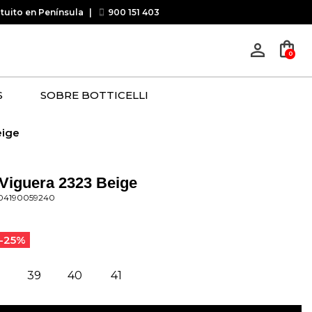
atuito en Península
|
900 151 403
shopping_bag
person_outline
0
S
SOBRE BOTTICELLI
eige
 Viguera 2323 Beige
04190059240
-25%
8
39
40
41