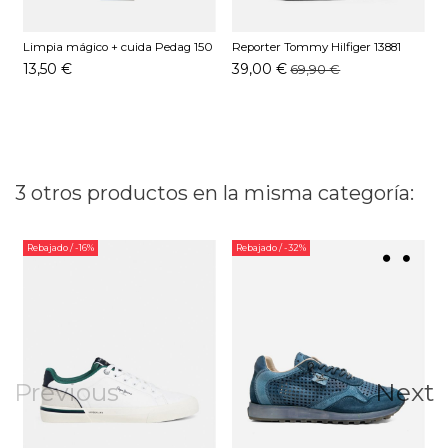
Limpia mágico + cuida Pedag 150
Reporter Tommy Hilfiger 13881
D
ML
BDS Negro
C
13,50 €
39,00 €
69,90 €
3 otros productos en la misma categoría:
Rebajado
/ -16%
Rebajado
/ -32%
Previous
Next