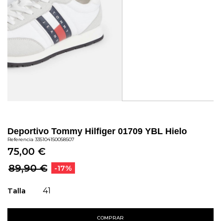
Deportivo Tommy Hilfiger 01709 YBL Hielo
Referencia
335104150058507
75,00 €
89,90 €
-17%
Talla
41
COMPRAR