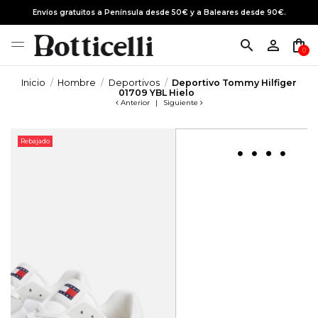
Envíos gratuitos a Península desde 50€ y a Baleares desde 90€.
search
person_outline
shopping_bag
0
Inicio
Hombre
Deportivos
Deportivo Tommy Hilfiger
01709 YBL Hielo
Anterior
|
Siguiente
Rebajado