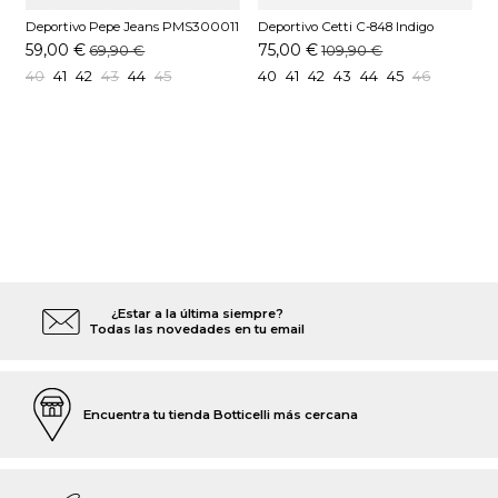
Deportivo Pepe Jeans PMS300011
Deportivo Cetti C-848 Indigo
D
Blanco Off
Z
59,00 €
75,00 €
69,90 €
109,90 €
40
41
42
43
44
45
40
41
42
43
44
45
46
¿Estar a la última siempre?
Todas las novedades en tu email
Encuentra tu tienda Botticelli más cercana